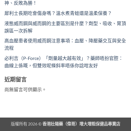
神、反敗為勝！
犀利士長期吃會傷身嗎？溫水煮青蛙還是溫柔保養？
液態威而鋼與威而鋼的主要區別是什麼？劑型、吸收、胃頂
誤區一次拆解
高血壓患者使用威而鋼注意事項：血壓、降壓藥交互與安全
流程
必利吉（P-Force）「劑量越大越有效」？藥師唔扮官腔：
曲線上係嘅，但雙效呢條斜率唔係你諗咁友好
近期留言
尚無留言可供顯示。
版權所有 2026 ©
香港壯陽藥（偉哥）增大增粗保健品專賣店