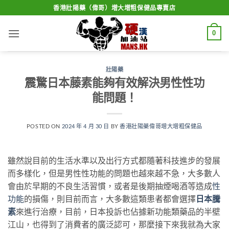
Skip
香港壯陽藥（偉哥）增大增粗保健品專賣店
to
content
0
壯陽藥
震驚日本藤素能夠有效解決男性性功
能問題！
POSTED ON
2024 年 4 月 30 日
BY
香港壯陽藥偉哥增大增粗保健品
雖然說目前的生活水準以及出行方式都隨著科技進步的發展
而多樣化，但是男性性功能的問題也越來越不急，大多數人
會由於早期的不良生活習慣，或者是後期抽煙喝酒等造成
性
功能
的損傷，則目前而言，大多數這類患者都會選擇
日本騰
素
來進行治療，目前，日本投訴也佔據新功能類藥品的半壁
江山，也得到了消費者的廣泛認可，那麼接下來我就為大家