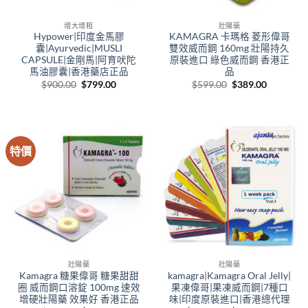
增大增粗
壯陽藥
Hypower|印度金馬膠
KAMAGRA 卡瑪格 菱形偉哥
囊|Ayurvedic|MUSLI
雙效威而鋼 160mg 壯陽持久
CAPSULE|金剛馬|阿育吠陀
原裝進口 綠色威而鋼 香港正
馬油膠囊|香港藥店正品
品
Original
Current
Original
Current
$
900.00
$
799.00
$
599.00
$
389.00
price
price
price
price
was:
is:
was:
is:
$900.00.
$799.00.
$599.00.
$389.00.
特價
壯陽藥
壯陽藥
Kamagra 糖果偉哥 糖果甜甜
kamagra|Kamagra Oral Jelly|
圈 威而鋼口溶錠 100mg 速效
果凍偉哥|果凍威而鋼|7種口
增硬壯陽藥 效果好 香港正品
味|印度原裝進口|香港總代理