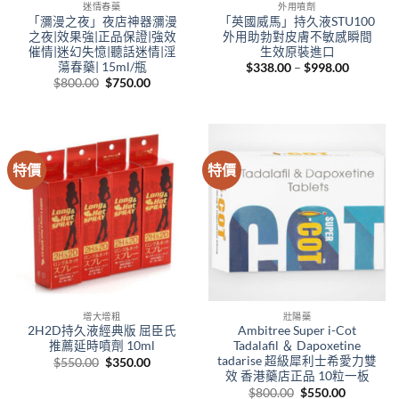
迷情春藥
外用噴劑
「瀰漫之夜」夜店神器瀰漫
「英國威馬」持久液STU100
之夜|效果強|正品保證|強效
外用助勃對皮膚不敏感瞬間
催情|迷幻失憶|聽話迷情|淫
生效原裝進口
蕩春藥| 15ml/瓶
Price
$
338.00
–
$
998.00
range:
Original
Current
$
800.00
$
750.00
$338.00
price
price
through
was:
is:
$998.00
$800.00.
$750.00.
特價
特價
增大增粗
壯陽藥
2H2D持久液經典版 屈臣氏
Ambitree Super i-Cot
推薦延時噴劑 10ml
Tadalafil ＆ Dapoxetine
tadarise 超級犀利士希愛力雙
Original
Current
$
550.00
$
350.00
price
price
效 香港藥店正品 10粒一板
was:
is:
Original
Current
$
800.00
$
550.00
$550.00.
$350.00.