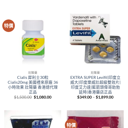
price
price
was:
is:
$800.00.
$550.00.
特價
壯陽藥
壯陽藥
Cialis 犀利士30粒
EXTRA SUPER Levifil|印度立
Cialis20mg 美國禮來原廠 36
威大|印度樂威壯超級雙效片|
小時效果 壯陽藥 香港總代理
印度艾力達|藍箭頭偉哥助勃
正品
延時|香港藥店正品
Original
Current
Price
$
1,500.00
$
1,080.00
$
349.00
–
$
1,899.00
price
price
range:
was:
is:
$349.00
$1,500.00.
$1,080.00.
through
$1,899.
特價