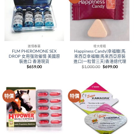
迷情春藥
增大增粗
FLM PHEROMONE SEX
Happiness Candy|幸福糖|馬
DROP 女用强效催情 美國原
來西亞幸福糖|馬來西亞原裝
裝進口 香港現貨
進口|一粒管三天|香港總代理
Original
Current
$
659.00
$
1,000.00
$
699.00
price
price
was:
is:
$1,000.00.
$699.00.
特價
特價