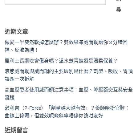
尋
近期文章
做愛一半突然軟掉怎麼辦？雙效果凍威而鋼讓你 3 分鐘回
神、反敗為勝！
犀利士長期吃會傷身嗎？溫水煮青蛙還是溫柔保養？
液態威而鋼與威而鋼的主要區別是什麼？劑型、吸收、胃頂
誤區一次拆解
高血壓患者使用威而鋼注意事項：血壓、降壓藥交互與安全
流程
必利吉（P-Force）「劑量越大越有效」？藥師唔扮官腔：
曲線上係嘅，但雙效呢條斜率唔係你諗咁友好
近期留言