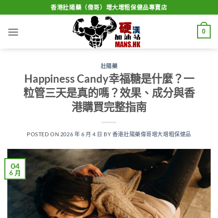
Skip
香港壯陽藥（偉哥）增大增粗保健品專賣店
to
content
0
壯陽藥
Happiness Candy幸福糖是什麼？一
粒管三天是真的嗎？效果、成分與香
港購買完整指南
POSTED ON
2026 年 6 月 4 日
BY
香港壯陽藥偉哥增大增粗保健品
04
6 月