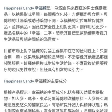
Happiness Candy 幸福糖
是一款源自馬來西亞的男士保健產
品，以糖果形式呈現，每顆獨立包裝，方便攜帶與食用。與
傳統的壯陽藥或助勃藥物不同，幸福糖的定位屬於保健食
品，並非藥品，因此在安全性上相對更高，副作用也更少。
產品名稱中的「幸福」二字，暗示其目標是幫助使用者提升
生活品質與親密關係的滿意度。
目前市場上對幸福糖的討論主要集中在它的便利性上：只需
食用一顆，效果就能持續較長時間，不需要像其他產品那樣
頻繁服用。這種使用模式對於生活忙碌、不喜歡複雜用藥程
序的現代男性來說，無疑具有相當的吸引力。
Happiness Candy
幸福糖的主要成分
根據產品標示，幸福糖的主要成分包括多種天然草本提取
物，如人參、瑪卡、東革阿里等傳統滋補原料。人參是亞洲
地區歷史悠久的補氣良品，有助於提升體力與精神狀態；瑪
卡則源自南美洲秘魯，富含氨基酸與礦物質，長期以來被視