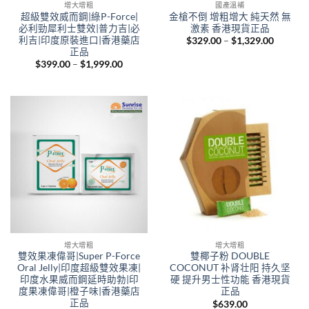
增大增粗
國產溫補
超級雙效威而鋼|綠P-Force|
金槍不倒 增粗增大 純天然 無
必利勁犀利士雙效|普力吉|必
激素 香港現貨正品
利吉|印度原裝進口|香港藥店
Price
$
329.00
–
$
1,329.00
range:
正品
$329.00
Price
$
399.00
–
$
1,999.00
through
range:
$1,329.
$399.00
through
$1,999.00
增大增粗
增大增粗
雙效果凍偉哥|Super P-Force
雙椰子粉 DOUBLE
Oral Jelly|印度超級雙效果凍|
COCONUT 补肾壮阳 持久坚
印度水果威而鋼延時助勃|印
硬 提升男士性功能 香港現貨
度果凍偉哥|橙子味|香港藥店
正品
正品
$
639.00