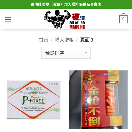
Skip
香港壯陽藥（偉哥）增大增粗保健品專賣店
to
content
0
首頁
/
增大增粗
/
頁面 3