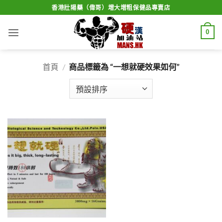
Skip
香港壯陽藥（偉哥）增大增粗保健品專賣店
to
content
0
首頁
/
商品標籤為 “一想就硬效果如何”