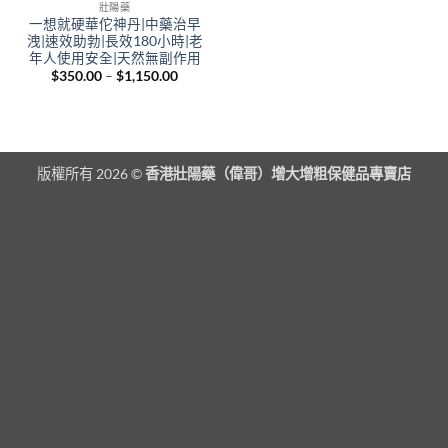
壯陽藥
一想就硬華佗神丹|中藥治早
洩|速效助勃|長效180小時|老
年人使用安全|天然無副作用
Price
$
350.00
–
$
1,150.00
range:
$350.00
through
$1,150.00
版權所有 2026 ©
香港壯陽藥（偉哥）增大增粗保健品專賣店