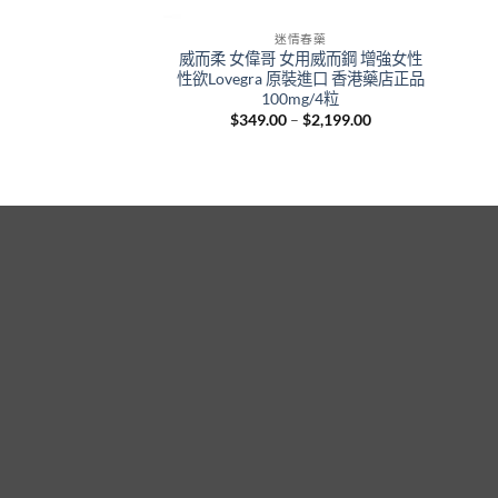
迷情春藥
威而柔 女偉哥 女用威而鋼 增強女性
性欲Lovegra 原裝進口 香港藥店正品
100mg/4粒
Price
$
349.00
–
$
2,199.00
range:
$349.00
through
$2,199.00