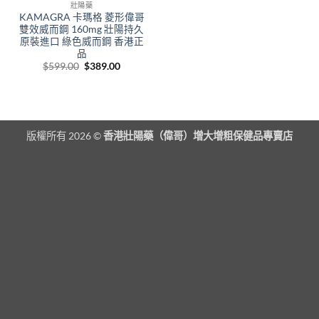
壯陽藥
KAMAGRA 卡瑪格 菱形偉哥
雙效威而鋼 160mg 壯陽持久
原裝進口 綠色威而鋼 香港正
品
Original
Current
$
599.00
$
389.00
price
price
was:
is:
$599.00.
$389.00.
版權所有 2026 ©
香港壯陽藥（偉哥）增大增粗保健品專賣店