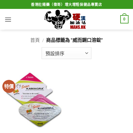
Skip
香港壯陽藥（偉哥）增大增粗保健品專賣店
to
content
0
首頁
/
商品標籤為 “威而鋼口溶錠”
特價