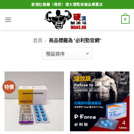
Skip
香港壯陽藥（偉哥）增大增粗保健品專賣店
to
content
0
首頁
/
商品標籤為 “必利勁官網”
特價