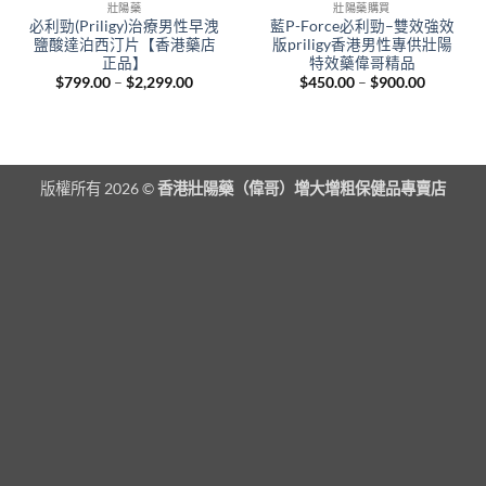
壯陽藥
壯陽藥購買
必利勁(Priligy)治療男性早洩
藍P-Force必利勁–雙效強效
鹽酸達泊西汀片【香港藥店
版priligy香港男性專供壯陽
正品】
特效藥偉哥精品
Price
Price
$
799.00
–
$
2,299.00
$
450.00
–
$
900.00
range:
range:
$799.00
$450.00
through
through
$2,299.00
$900.00
版權所有 2026 ©
香港壯陽藥（偉哥）增大增粗保健品專賣店