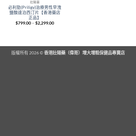
壯陽藥
必利勁(Priligy)治療男性早洩
鹽酸達泊西汀片【香港藥店
正品】
Price
$
799.00
–
$
2,299.00
range:
$799.00
through
$2,299.00
版權所有 2026 ©
香港壯陽藥（偉哥）增大增粗保健品專賣店