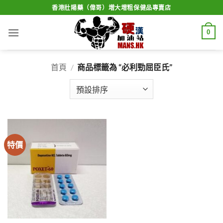
Skip
香港壯陽藥（偉哥）增大增粗保健品專賣店
to
content
0
首頁
/
商品標籤為 “必利勁屈臣氏”
特價