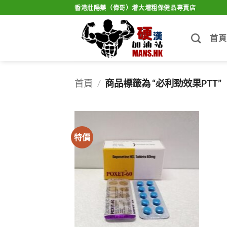
Skip
香港壯陽藥（偉哥）增大增粗保健品專賣店
to
content
首頁
首頁
/
商品標籤為 “必利勁效果PTT”
特價