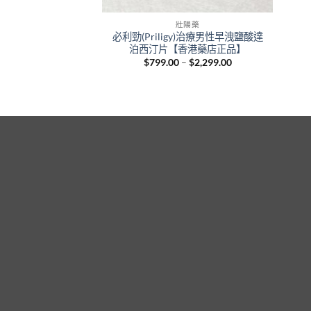
壯陽藥
必利勁(Priligy)治療男性早洩鹽酸達
泊西汀片【香港藥店正品】
Price
$
799.00
–
$
2,299.00
range:
$799.00
through
$2,299.00