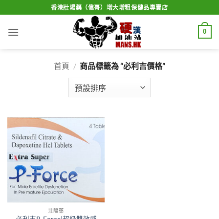
Skip
香港壯陽藥（偉哥）增大增粗保健品專賣店
to
content
0
首頁
/
商品標籤為 “必利吉價格”
壯陽藥
必利吉P-Force|超級雙效威