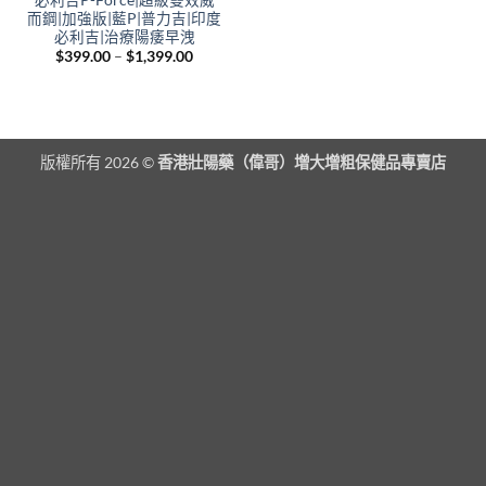
而鋼|加強版|藍P|普力吉|印度
必利吉|治療陽痿早洩
Price
$
399.00
–
$
1,399.00
range:
$399.00
through
$1,399.00
版權所有 2026 ©
香港壯陽藥（偉哥）增大增粗保健品專賣店