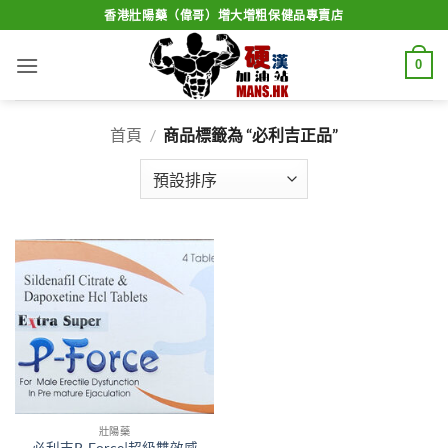
Skip
香港壯陽藥（偉哥）增大增粗保健品專賣店
to
content
0
首頁
/
商品標籤為 “必利吉正品”
壯陽藥
必利吉P-Force|超級雙效威