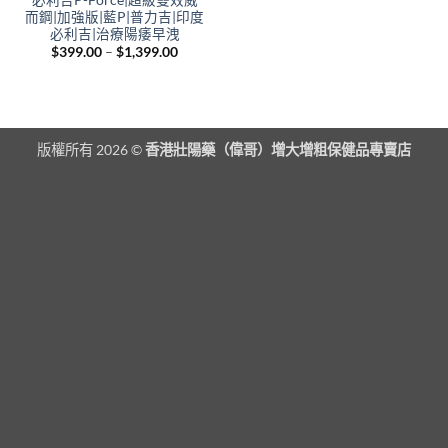
而鋼|加強版|藍P|普力吉|印度
必利吉|治療陽痿早洩
Price
$
399.00
–
$
1,399.00
range:
$399.00
through
$1,399.00
版權所有 2026 ©
香港壯陽藥（偉哥）增大增粗保健品專賣店