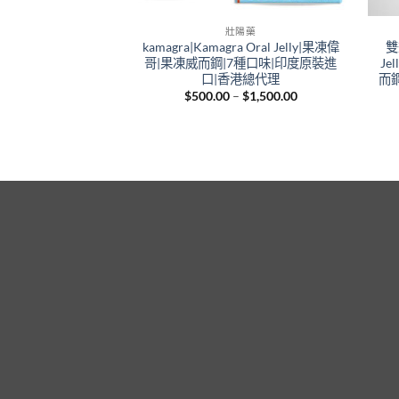
壯陽藥
kamagra|Kamagra Oral Jelly|果凍偉
雙
哥|果凍威而鋼|7種口味|印度原裝進
J
口|香港總代理
而
Price
$
500.00
–
$
1,500.00
range:
$500.00
through
$1,500.00