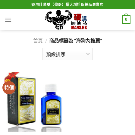
Skip
香港壯陽藥（偉哥）增大增粗保健品專賣店
to
content
0
首頁
/
商品標籤為 “海狗丸推薦”
特價