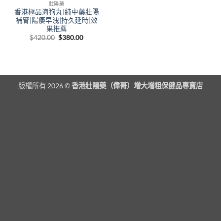
壯陽藥
香港極品海狗丸|純中藥壯陽
補腎|陽痿早洩|持久延時|效
果推薦
Original
Current
$
420.00
$
380.00
price
price
was:
is:
$420.00.
$380.00.
版權所有 2026 ©
香港壯陽藥（偉哥）增大增粗保健品專賣店