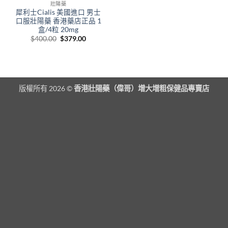
壯陽藥
犀利士Cialis 美國進口 男士
口服壯陽藥 香港藥店正品 1
盒/4粒 20mg
Original
Current
$
400.00
$
379.00
price
price
was:
is:
$400.00.
$379.00.
版權所有 2026 ©
香港壯陽藥（偉哥）增大增粗保健品專賣店