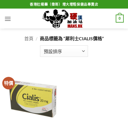
Skip
香港壯陽藥（偉哥）增大增粗保健品專賣店
to
content
0
首頁
/
商品標籤為 “犀利士CIALIS價格”
特價