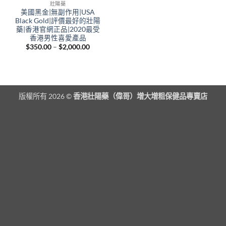
壯陽藥
美國黑金|無副作用|USA
Black Gold|評價最好的壯陽
藥|香港官網正品|2020最受
香港男性喜愛產品
Price
$
350.00
–
$
2,000.00
range:
$350.00
through
$2,000.00
版權所有 2026 ©
香港壯陽藥（偉哥）增大增粗保健品專賣店