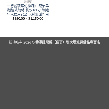
壯陽藥
一想就硬華佗神丹|中藥治早
洩|速效助勃|長效180小時|老
年人使用安全|天然無副作用
Price
$
350.00
–
$
1,150.00
range:
$350.00
through
$1,150.00
版權所有 2026 ©
香港壯陽藥（偉哥）增大增粗保健品專賣店