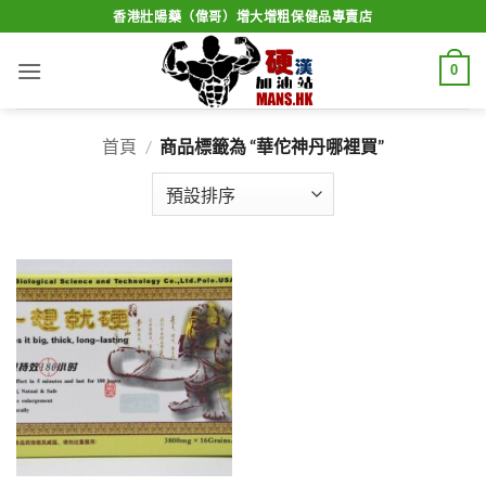
Skip
香港壯陽藥（偉哥）增大增粗保健品專賣店
to
content
0
首頁
/
商品標籤為 “華佗神丹哪裡買”