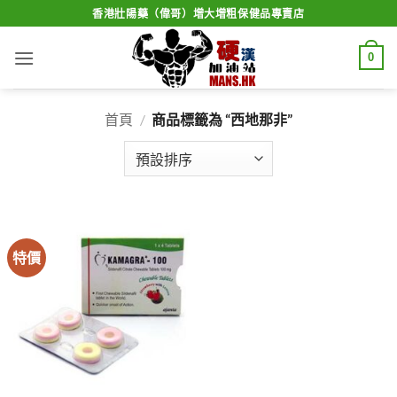
Skip
香港壯陽藥（偉哥）增大增粗保健品專賣店
to
content
0
首頁
/
商品標籤為 “西地那非”
特價