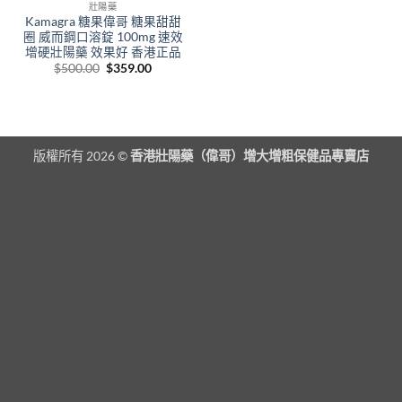
壯陽藥
Kamagra 糖果偉哥 糖果甜甜
圈 威而鋼口溶錠 100mg 速效
增硬壯陽藥 效果好 香港正品
Original
Current
$
500.00
$
359.00
price
price
was:
is:
$500.00.
$359.00.
版權所有 2026 ©
香港壯陽藥（偉哥）增大增粗保健品專賣店