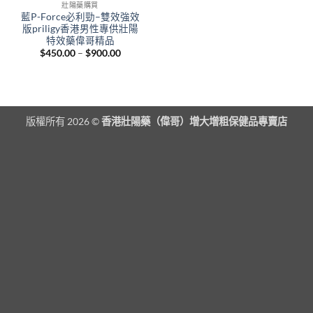
壯陽藥購買
藍P-Force必利勁–雙效強效
版priligy香港男性專供壯陽
特效藥偉哥精品
Price
$
450.00
–
$
900.00
range:
$450.00
through
$900.00
版權所有 2026 ©
香港壯陽藥（偉哥）增大增粗保健品專賣店