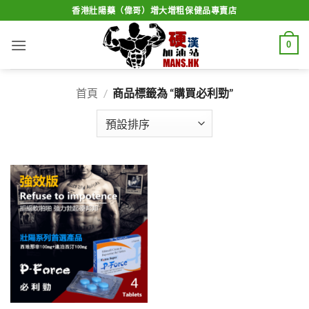
Skip
香港壯陽藥（偉哥）增大增粗保健品專賣店
to
content
0
首頁
/
商品標籤為 “購買必利勁”