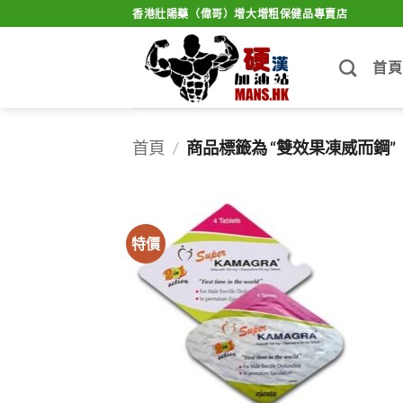
Skip
香港壯陽藥（偉哥）增大增粗保健品專賣店
to
content
首頁
首頁
/
商品標籤為 “雙效果凍威而鋼”
特價