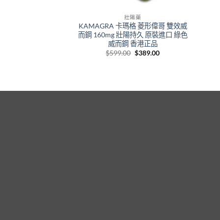
壯陽藥
KAMAGRA 卡瑪格 菱形偉哥 雙效威
而鋼 160mg 壯陽持久 原裝進口 綠色
威而鋼 香港正品
Original
Current
$
599.00
$
389.00
price
price
was:
is:
$599.00.
$389.00.