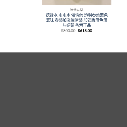
迷情春藥
聽話水 乖乖水 催情藥 透明春藥無色
無味 春藥加强催情藥 加强版無色無
味媚藥 香港正品
Original
Current
$
800.00
$
618.00
price
price
was:
is:
$800.00.
$618.00.