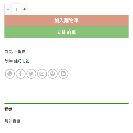
$999.00
極品偉哥 增大 延時 助勃 香港現貨正品 數量
加入購物車
立即落單
貨號:
不提供
分類:
延時助勃
描述
額外資訊