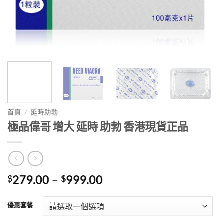
首頁
/
延時助勃
極品偉哥 增大 延時 助勃 香港現貨正品
Price
279.00
–
999.00
$
$
range:
$279.00
優惠套餐
through