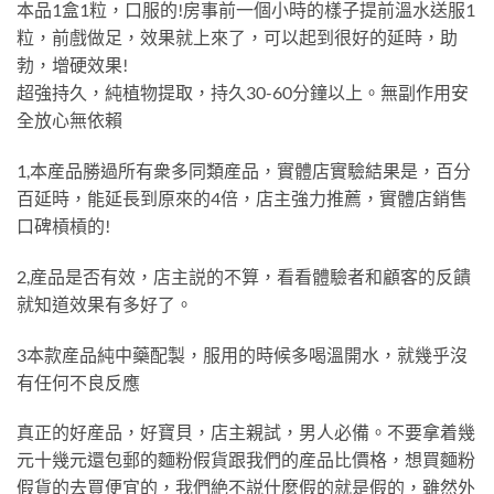
本品1盒1粒，口服的!房事前一個小時的樣子提前溫水送服1
粒，前戲做足，效果就上來了，可以起到很好的延時，助
勃，增硬效果!
超強持久，純植物提取，持久30-60分鐘以上。無副作用安
全放心無依賴
1,本産品勝過所有衆多同類産品，實體店實驗結果是，百分
百延時，能延長到原來的4倍，店主強力推薦，實體店銷售
口碑槓槓的!
2,産品是否有效，店主説的不算，看看體驗者和顧客的反饋
就知道效果有多好了。
3本款産品純中藥配製，服用的時候多喝溫開水，就幾乎沒
有任何不良反應
真正的好産品，好寶貝，店主親試，男人必備。不要拿着幾
元十幾元還包郵的麵粉假貨跟我們的産品比價格，想買麵粉
假貨的去買便宜的，我們絶不説什麼假的就是假的，雖然外