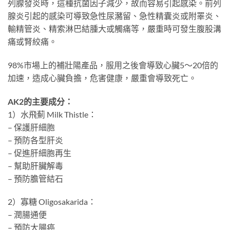
列腺發炎時，這種抗菌因子減少，故而容易引起感染。前列
腺炎引起的感染可導致急性尿瀦留、急性精囊炎或附睪炎、
輸精管炎、精索淋巴結腫大或觸痛等，嚴重時可發生腹股溝
痛或腎絞痛。
98%市場上的補壯陽產品，服用之後會導致心臟5～20倍的
加速，造成心臟負擔，危害健康，嚴重會導致死亡。
AK2的主要成分：
1）水飛薊 Milk Thistle：
– 保護肝細胞
– 預防各型肝炎
– 促進肝細胞再生
– 幫助肝臟解毒
– 預防膽管結石
2）寡糖 Oligosakarida：
– 潤腸通便
– 預防大腸癌