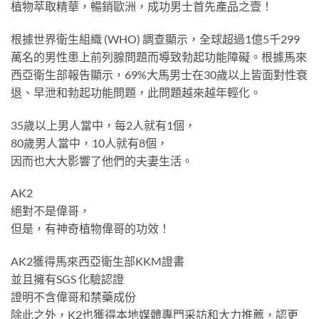
植物萃取精華，暢銷歐洲，成功男士首先產品之壹！
根據世界衛生組織 (WHO) 調查顯示，全球超過1億5千299
萬名的男性患上前列腺問題而導致勃起功能障礙。根據馬來
西亞衛生部報告顯示，69%大馬男士在30歲以上皆面對性衰
退、早泄和勃起功能問題，此問題越來越年輕化。
35歲以上男人當中，每2人就有1個，
80歲男人當中，10人就有8個，
因而也大大影響了他們的夫妻生活。
AK2
絕對不是偉哥，
但是，有神奇植物偉哥的功效！
AK2獲得馬來西亞衛生部KKM證書
並且擁有SGS 化驗認證
證明不含偉哥和禁藥成份
除此之外，K2也獲得本地媒體專門采訪和大力推薦，認更