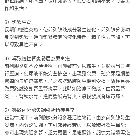
部位脹痛、尿不盡、夜尿頻多等，使患者煩躁不安，影響工
作和生活。
3）影響生育
長期的慢性炎癥，使前列腺液成分發生變化，前列腺分泌功
能受到影響，進而影響精液的液化時間，精子活力下降，可
以導致男性不育。
4）導致慢性腎炎發展為尿毒癥
前列腺炎如不及時治療，可導致前列腺增生，對膀胱出口進
行壓迫，使尿液不能完全排空，出現殘余尿。殘余尿是細菌
繁殖的良好培養基，加之膀胱粘膜防禦機制受損，故極易導
致尿路感染如腎盂腎炎等，此時如治療不徹底，由腎盂腎
炎、，腎積水等，進而發展為腎炎，最後發展為尿毒癥。
5）導致內分泌失調引起精神異常
正常情況下，前列腺能分泌多種活性物質。由於前列腺發生
炎癥，內分泌失調，可引起神經衰弱，以致精神發生異常;
亦可出現失眠多夢、乏力頭暈、思維遲鈍、記憶力減退等癥