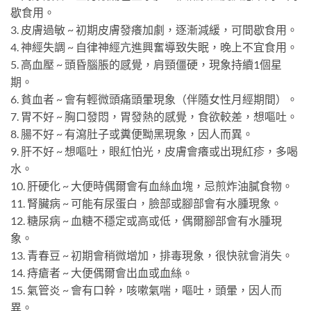
歇食用。
3. 皮膚過敏 ~ 初期皮膚發癢加劇，逐漸減緩，可間歇食用。
4. 神經失調 ~ 自律神經亢進興奮導致失眠，晚上不宜食用。
5. 高血壓 ~ 頭昏腦脹的感覺，肩頸僵硬，現象持續1個星
期。
6. 貧血者 ~ 會有輕微頭痛頭暈現象（伴隨女性月經期間）。
7. 胃不好 ~ 胸口發悶，胃發熱的感覺，食欲較差，想嘔吐。
8. 腸不好 ~ 有瀉肚子或糞便黝黑現象，因人而異。
9. 肝不好 ~ 想嘔吐，眼紅怕光，皮膚會癢或出現紅疹，多喝
水。
10. 肝硬化 ~ 大便時偶爾會有血絲血塊，忌煎炸油膩食物。
11. 腎臟病 ~ 可能有尿蛋白，臉部或腳部會有水腫現象。
12. 糖尿病 ~ 血糖不穩定或高或低，偶爾腳部會有水腫現
象。
13. 青春豆 ~ 初期會稍微增加，排毒現象，很快就會消失。
14. 痔瘡者 ~ 大便偶爾會出血或血絲。
15. 氣管炎 ~ 會有口幹，咳嗽氣喘，嘔吐，頭暈，因人而
異。