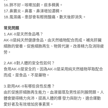
16. 肺不好 ~ 咳嗽加劇，痰多稠黃。
17. 鼻竇炎 ~ 鼻塞、鼻涕增加濃稠。
18. 風濕痛 ~ 患部會有輕微酸痛，數天後即消失。
常見問題
1. AK-II是天然食品嗎？
AK-II是純天然健康食品，由天然植物配合而成。補充肝臟
細胞的營養，促進細胞再生、物質代謝，改善精力及消除疲
勞。
2. AK-II對人體的安全性如何？
食用AK-II是安全的，因為AK-II是采用純天然植物萃取配合
而成，是食品，不是藥物。
3. 飲用AK-II有哪些良性反應？
由於促進肝細胞再生能力，血液循環及男性前列腺問題。人
體會變得精力充沛，提高人體的爆 發力與耐力，適合運動
愛好者及有效增加房事素質。