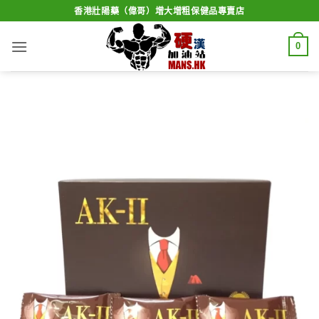
Skip
香港壯陽藥（偉哥）增大增粗保健品專賣店
to
content
0