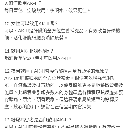
9. 如何飲用AK-II？
每日壹包，空腹飲用，多喝水，效果更佳。
10. 女性可以飲用AK-II嗎？
可以，AK-II是肝臟的全方位營養補充品，有效改善身體機
能，活化肝臟細胞及消除疲勞。
11. 飲用AK-II能喝酒嗎？
喝酒後至少2小時才可飲用AK-II。
12. 為何飲用了AK-II會腰背酸痛甚至有頭暈的現象？
AK-II是肝臟細胞的全方位營養素。很快有效增強代謝功
能，血液循環及排毒功能，以便身體能更充足地獲取營養及
能量。此過程會引起多數人的身體患處有種種瞑眩反應如腰
背酸痛、頭痛、頭昏現象。但這種現象屬於短暫的好轉反
應，放心的飲用，通常在壹個星期內會消失。
13. 糖尿病患者是否能飲用AK-II？
可以，AK-II的糖份是寡糖，不容易被人體吸收，有效改善