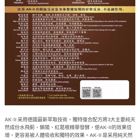
AK-II 采用德國最新萃取技術，獨特復合配方將3大主要純天
然成份水飛薊、鎖陽、紅葛根精華發酵，使AK-II的效果倍
增，更容易被人體吸收和獨特的效果。AK-II 是采用純天然