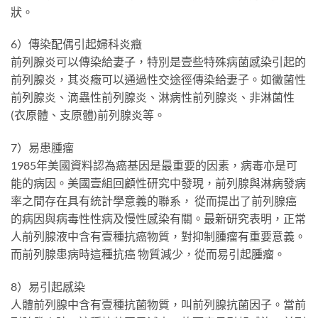
狀。
6）傳染配偶引起婦科炎癥
前列腺炎可以傳染給妻子，特別是壹些特殊病菌感染引起的
前列腺炎，其炎癥可以通過性交途徑傳染給妻子。如黴菌性
前列腺炎、滴蟲性前列腺炎、淋病性前列腺炎、非淋菌性
(衣原體、支原體)前列腺炎等。
7）易患腫瘤
1985年美國資料認為癌基因是最重要的因素，病毒亦是可
能的病因。美國壹組回顧性研究中發現，前列腺與淋病發病
率之間存在具有統計學意義的聯系， 從而提出了前列腺癌
的病因與病毒性性病及慢性感染有關。最新研究表明，正常
人前列腺液中含有壹種抗癌物質，對抑制腫瘤有重要意義。
而前列腺患病時這種抗癌 物質減少，從而易引起腫瘤。
8）易引起感染
人體前列腺中含有壹種抗菌物質，叫前列腺抗菌因子。當前