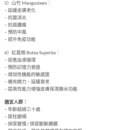
5）山竹 Mangosteen：
– 延緩皮膚老化
– 抗菌消炎
– 抗癌腫瘤
– 預防中風
– 提升免疫功能
6）紅葛根 Butea Superba：
– 促進血液循環
– 預防記憶力衰退
– 增加性機能的敏感度
– 補充精力，延緩衰老
– 提高性能力增強皮膚保濕鎖水功能
適宜人群：
– 年齡超過三十歲
– 尿柱變細
– 排尿變慢 / 排尿斷斷續續