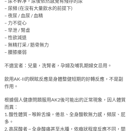
– 尿不幹凈，尿後依然感覺有殘存的尿
– 尿頻 (在沒有大量飲水的前提下)
– 夜尿 / 血尿 / 血精
– 力不從心
– 早泄 / 腎虛
– 性欲減退
– 無精打采 / 筋骨無力
– 腰膝痿弱
不適宜者：兒童，洗腎者，孕婦及哺乳期婦女忌用。
飲用AK-II的瞑眩反應是身體整健短期的好轉反應，不是副
作用。
根據個人健康問題服用AK2後可能出的正常現象，因人體質
而異：
1. 酸性體質 ~ 喉幹舌燥，倦怠、全身酸軟無力感，頻尿、屁
多。
2. 高尿酸者 ~ 全身酸痛甚至水腫，依癥狀程度反應不同，間