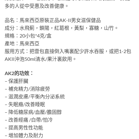
多的人從中受惠及改善健康。
品名：馬來西亞原裝正品AK-II男女滋保健品
成分：水飛薊，鎖陽，紅葛根，黃梨，寡糖，山竹。
規格：20小包*4克/盒
產地：馬來西亞
服用方式：把壹包直接倒入嘴裏配少許水吞服，或把1-2包
AKII沖泡50ml清水/果汁裏飲用。
AK2的功效：
– 保護肝臟
– 補充精力/消除疲勞
– 滋潤皮膚/平衡內分泌系統
– 失眠癥/改善睡眠
– 降低糖尿病/血壓/膽固醇
– 改善經痛 /白帶/怕冷
– 提高男性性功能
– 增加體力及耐力