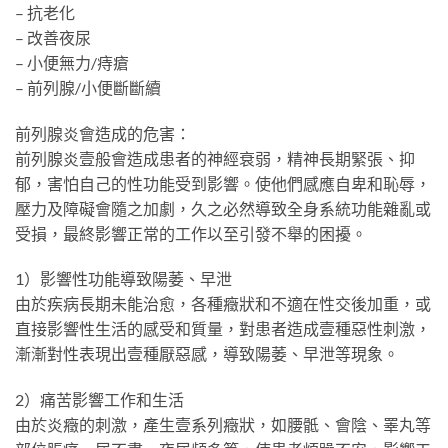
– 抗老化
– 改善夜尿
– 小便無力/痔瘡
– 前列腺/小便斷斷續
前列腺炎會造成的危害：
前列腺炎壹般會造成患者的神經衰弱，精神長期緊張、抑
郁，害怕自己的性功能受到影響。使他們感應自卑和恥辱，
壓力及障礙會隨之加劇，久之必然導致全身系統功能雜亂或
受損，最終影響正常的工作以至引發不舉的困擾。
1）影響性功能導致陽萎、早泄
由於疾病長期未能治愈，各種癥狀和不適在性交後加重，或
直接影響性生活的感受和質量，對患者造成壹種惡性刺激，
漸漸對性表現出壹種厭惡感，導致陽萎、早泄等現象。
2）痛苦影響工作和生活
由於炎癥的刺激，產生壹系列癥狀，如腰骶、會陰、睪丸等