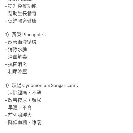
– 提升免疫功能
– 幫助生長發育
– 促進腸道健康
3）黃梨 Pineapple：
– 改善血液循環
– 消除水腫
– 清血解毒
– 抗菌消炎
– 利尿降壓
4）瑣陽 Cynomonium Songaricum：
– 消除經痛，不孕
– 改善夜尿，頻尿
– 早泄，不育
– 前列腺腫大
– 降低血糖，哮喘