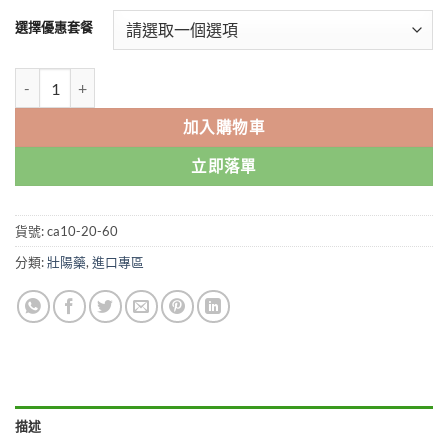
$549.00
選擇優惠套餐
through
$1,799.00
超級艾力達雙效片|extra super Levifil|高端產品|強力助勃+有效持久
加入購物車
立即落單
貨號:
ca10-20-60
分類:
壯陽藥
,
進口專區
描述