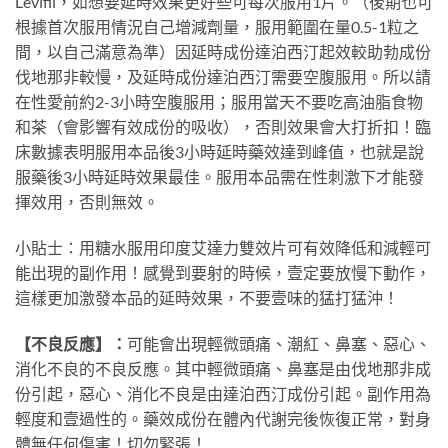
Levifil，如想要延時效果更好些可每次服用1片。（後期也可
根據首次服用情況自己增減劑量，服用範圍在量0.5-1粒之
間，以自己滿意為準）因延時成份達泊西汀起效較助勃成份
伐地那非較慢，及延時成份達泊西汀需要空腹服用。所以請
在性愛前約2-3小時空腹服用；服用當天不要吃高油脂食物
和茶（會影響有效成份的吸收），否則效果會大打折扣！臨
床數據表明服用本品後3小時延時藥效達到峰值，也就是說
服藥後3小時延時效果最佳。服用本品需在性刺激下才能發
揮效用，否則無效。
小貼士：用糖水服用印度艾達力雙效片可有效降低和減輕可
能出現的副作用！感覺到要射的時候，壹定要放慢下動作，
這樣更加激發本品的延時效果，不要壹味的猛打猛沖！
【不良反應】：
可能會出現輕微頭痛、潮紅、鼻塞、惡心、
消化不良的不良反應。其中輕微頭痛、鼻塞是由伐地那非成
份引起，惡心、消化不良是由達泊西汀成份引起。副作用為
輕度和壹過性的。藥效成份在體內代謝完後恢復正常，對身
體無任何傷害！切勿緊張！