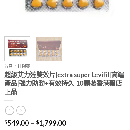
首頁
/
壯陽藥
超級艾力達雙效片|extra super Levifil|高端
產品|強力助勃+有效持久|10顆裝香港藥店
正品
Price
549.00
–
1,799.00
$
$
range: