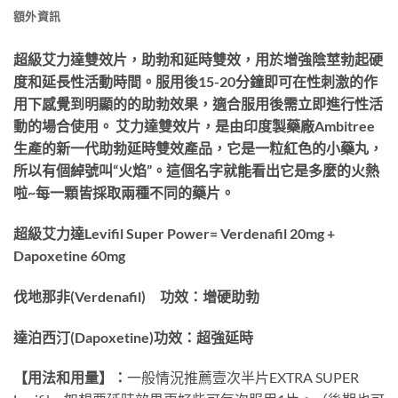
額外資訊
超級艾力達雙效片​，助勃和延時雙效，​用於增強陰莖勃起硬
度和延長性活動時間。服用後15-20分鐘即可在性刺激的作
用下感覺到明顯的的助勃效果，適合服用後需立即進行性活
動的場合使用。 艾力達雙效片，是由印度製藥廠Ambitree
生產的新一代助勃延時雙效產品，它是一粒紅色的小藥丸，
所以有個綽號叫“火焰”。這個名字就能看出它是多麼的火熱
啦~每一顆皆採取兩種不同的藥片。
超級艾力達Levifil Super Power= Verdenafil 20mg +
Dapoxetine 60mg
伐地那非(Verdenafil) 功效：增硬助勃
達泊西汀(Dapoxetine)功效：超強延時
【用法和用量】：
一般情況推薦壹次半片EXTRA SUPER