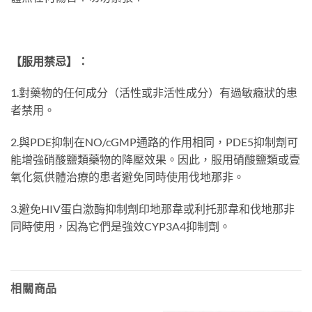
【服用禁忌】：
1.對藥物的任何成分（活性或非活性成分）有過敏癥狀的患
者禁用。
2.與PDE抑制在NO/cGMP通路的作用相同，PDE5抑制劑可
能增強硝酸鹽類藥物的降壓效果。因此，服用硝酸鹽類或壹
氧化氮供體治療的患者避免同時使用伐地那非。
3.避免HIV蛋白激酶抑制劑印地那韋或利托那韋和伐地那非
同時使用，因為它們是強效CYP3A4抑制劑。
相關商品