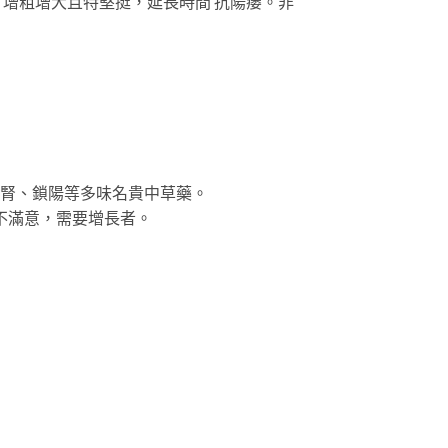
增粗增大且特堅挺，延長時間 抗陽痿。非
驢腎、鎖陽等多味名貴中草藥。
莖不滿意，需要增長者。