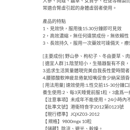
人參、肉蔻、蟲草、女貞子、杜促等精製而
常適合腎虛引起的身體虛弱者使用。
產品的特點
1、見效快，服用後15.30分鐘即可見效
2，高效濃縮，無任何違禁成份，無依賴性
3、長效持久，服用一次藥效可達倆天，療
[主要成份] 野山參、枸杞子、冬由要草
[ 適宜人群 ]1.陰莖短小，生殖器髮有
3.追求生活質量體現完美自我長性愛時間者
4.腰膝酸軟神疲怠倦氣短嘴促食少納呆頭
[ 用法用量] 速效使用:1.性交前15-30分
養生使用:2、每3天睡覺前服1粒，3盒爲
【注意事項】未成年不能使用。24小時內
【批準文號】港衛特食字2012第0123號
【現行標準】JQXZ03-2012
【 規格】9800mgx 10粒
【儲藏】陰涼、避光、幹燥。