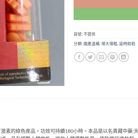
貨號:
不提供
分類:
國產溫補
,
增大增粗
,
延時助勃
激素的綠色産品。功效可持續180小時。本品是以名貴藏中藥: