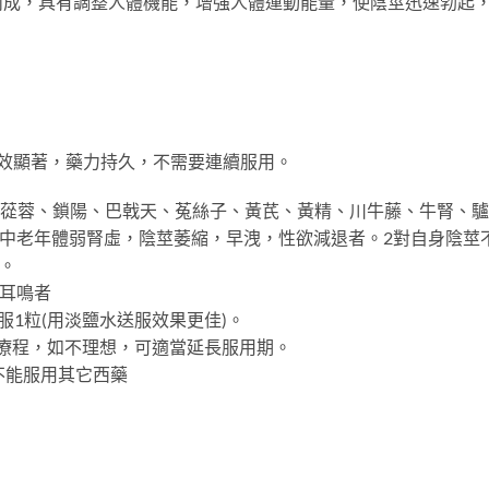
成，具有調整人體機能，增強人體運動能量，使陰莖迅速勃起，
效顯著，藥力持久，不需要連續服用。
、肉蓯蓉、鎖陽、巴戟天、菟絲子、黃芪、黃精、川牛藤、牛腎、
不良，中老年體弱腎虛，陰莖萎縮，早洩，性欲減退者。2對自身陰
。
昏耳鳴者
鐘口服1粒(用淡鹽水送服效果更佳)。
一療程，如不理想，可適當延長服用期。
不能服用其它西藥