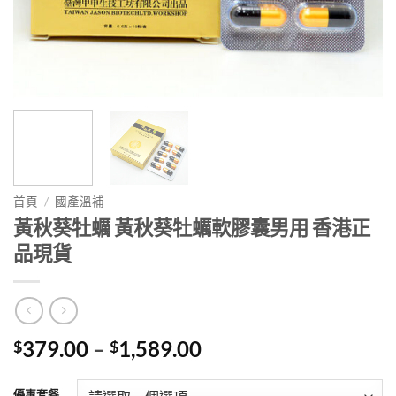
首頁
/
國產溫補
黃秋葵牡蠣 黃秋葵牡蠣軟膠囊男用 香港正
品現貨
Price
379.00
–
1,589.00
$
$
range:
$379.00
優惠套餐