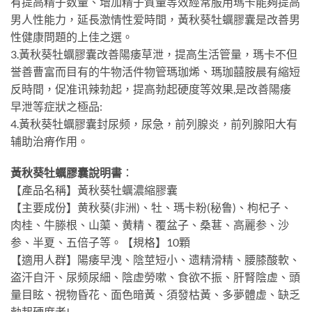
有提高精子数量、增加精子質量等效經常服用瑪卡能夠提高
男人性能力，延長激情性爱時間，黃秋葵牡蠣膠囊是改善男
性健康問題的上佳之選。
3.黃秋葵牡蠣膠囊改善陽痿草泄，提高生活管量，瑪卡不但
誉善曹富而目有的牛物活件物管瑪珈烯、瑪珈囍胺晨有縮短
反時間，促准讯辣勃起，提高勃起硬度等效果,是改善陽痿
早泄等症狀之極品:
4.黃秋葵牡蠣膠囊封尿频，尿急，前列腺炎，前列腺阳大有
辅助治瘠作用。
黃秋葵牡蠣膠囊說明書
：
【產品名稱】黃秋葵牡蠣濃縮膠囊
【主要成份】黄秋葵(非洲)、牡、瑪卡粉(秘鲁)、枸杞子、
肉桂、牛滕根、山蕖、黄精、覆盆子、桑葚、高麗参、沙
参、半夏、五倍子等。【規格】10顆
【適用人群】陽痿早洩、陰莖短小、遗精滑精、腰膝酸軟、
盗汗自汗、尿频尿細、陰虚勞嗽、食欲不振、肝腎陰虚、頭
量目眩、視物昏花、面色暗黃、須發枯黃、多夢體虚、缺乏
勃起硬度者!