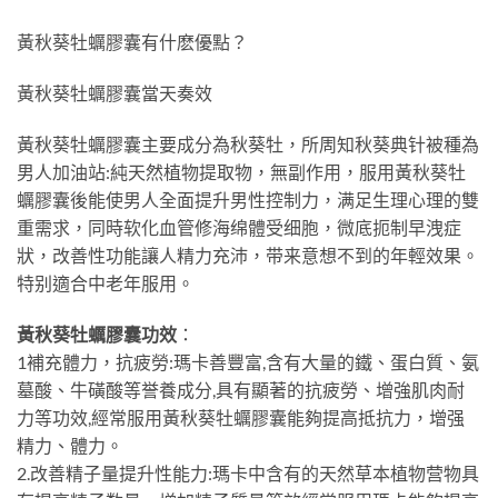
黃秋葵牡蠣膠囊有什麽優點？
黃秋葵牡蠣膠囊當天奏效
黃秋葵牡蠣膠囊主要成分為秋葵牡，所周知秋葵典针被種為
男人加油站:純天然植物提取物，無副作用，服用黃秋葵牡
蠣膠囊後能使男人全面提升男性控制力，满足生理心理的雙
重需求，同時软化血管修海绵體受细胞，微底扼制早洩症
狀，改善性功能讓人精力充沛，带来意想不到的年輕效果。
特别適合中老年服用。
黃秋葵牡蠣膠囊功效
：
1補充體力，抗疲勞:瑪卡善豐富,含有大量的鐵、蛋白質、氨
墓酸、牛磺酸等誉養成分,具有顯著的抗疲勞、增強肌肉耐
力等功效,經常服用黃秋葵牡蠣膠囊能夠提高抵抗力，增强
精力、體力。
2.改善精子量提升性能力:瑪卡中含有的天然草本植物营物具