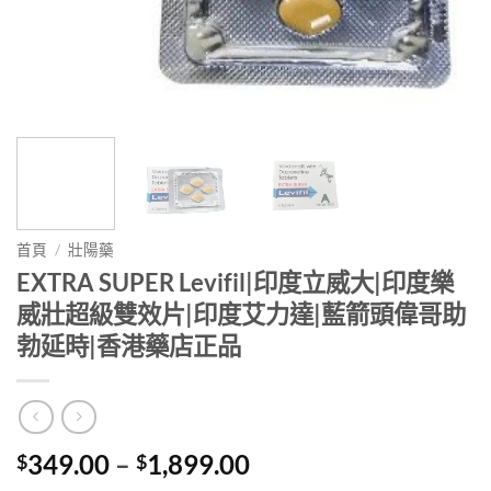
首頁
/
壯陽藥
EXTRA SUPER Levifil|印度立威大|印度樂
威壯超級雙效片|印度艾力達|藍箭頭偉哥助
勃延時|香港藥店正品
Price
349.00
–
1,899.00
$
$
range: