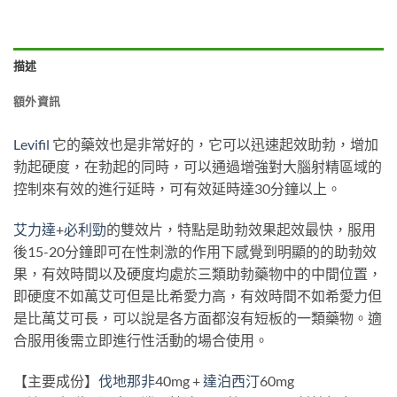
描述
額外資訊
Levifil
它的藥效也是非常好的，它可以迅速起效助勃，增加
勃起硬度，在勃起的同時，可以通過增強對大腦射精區域的
控制來有效的進行延時，可有效延時達30分鐘以上。
艾力達
+
必利勁
的雙效片，特點是助勃效果起效最快，服用
後15-20分鐘即可在性刺激的作用下感覺到明顯的的助勃效
果，有效時間以及硬度均處於三類助勃藥物中的中間位置，
即硬度不如萬艾可但是比希愛力高，有效時間不如希愛力但
是比萬艾可長，可以說是各方面都沒有短板的一類藥物。適
合服用後需立即進行性活動的場合使用。
【主要成份】
伐地那非
40mg +
達泊西汀
60mg