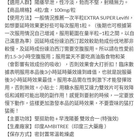
【適用人群】陽痿早泄，性冷淡，勃而不堅，射精無力。
【商品規格】4粒/盒，100mg/粒
【使用方法】一般情況推薦一次半粒EXTRA SUPER Levifil，
如想要延時效果更好些可每次服用1粒。（後期也可根據第
一次服用情況自己增減，服用範圍在量半粒~1粒之間，以自
己滿意為準）因延時成份達泊西汀起效較助勃成份伐地那非
較慢，及延時成份達泊西汀需要空腹服用。所以請在性愛前
約1.5-3小時空腹服用；服用當天不要吃高油脂食物和茶
（會影響有效成份的吸收），否則效果會大打折扣！臨床數
據表明服用本品後3小時延時藥效達到峰值，也就是說服藥
後3小時延時效果最佳。服用本品需在性刺激下才能發揮效
用，否則無效。小貼士：用糖水服用艾達力雙效片可有效降
低和減輕可能出現的副作用！感覺到要射的時候，一定要放
慢下動作，這樣更加激發本品的延時效果，不要壹味的猛打
猛衝！
【主要功效】堅挺助勃 + 早洩陽萎 雙效合一 (特強效)
【生產廠家】印度AMBITREE（印度三大藥廠 ）
【保存方式】密封置常溫乾燥處