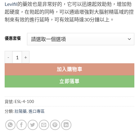
Levifil
的藥效也是非常好的，它可以迅速起效助勃，增加勃
$349.00
起硬度，在勃起的同時，可以通過增強對大腦射精區域的控
through
制來有效的進行延時，可有效延時達30分鐘以上。
$1,899.00
優惠套餐
EXTRA SUPER Levifil|印度立威大|印度樂威壯超級雙效片|印度
加入購物車
立即落單
貨號:
ESL-4-100
分類:
壯陽藥
,
進口專區