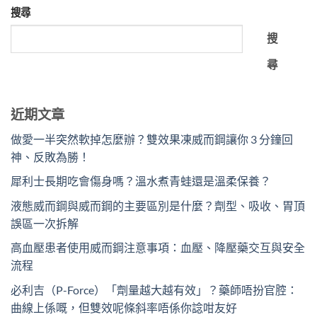
搜尋
搜
尋
近期文章
做愛一半突然軟掉怎麼辦？雙效果凍威而鋼讓你 3 分鐘回
神、反敗為勝！
犀利士長期吃會傷身嗎？溫水煮青蛙還是溫柔保養？
液態威而鋼與威而鋼的主要區別是什麼？劑型、吸收、胃頂
誤區一次拆解
高血壓患者使用威而鋼注意事項：血壓、降壓藥交互與安全
流程
必利吉（P-Force）「劑量越大越有效」？藥師唔扮官腔：
曲線上係嘅，但雙效呢條斜率唔係你諗咁友好