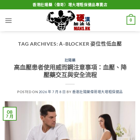
Skip
香港壯陽藥（偉哥）增大增粗保健品專賣店
to
content
0
TAG ARCHIVES:
Α-BLOCKER 姿位性低血壓
壯陽藥
高血壓患者使用威而鋼注意事項：血壓、降
壓藥交互與安全流程
POSTED ON
2026 年 7 月 8 日
BY
香港壯陽藥偉哥增大增粗保健品
08
7 月