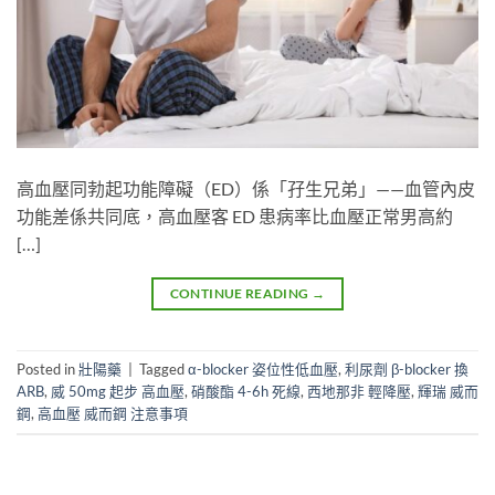
高血壓同勃起功能障礙（ED）係「孖生兄弟」——血管內皮
功能差係共同底，高血壓客 ED 患病率比血壓正常男高約
[…]
CONTINUE READING
→
Posted in
壯陽藥
|
Tagged
α-blocker 姿位性低血壓
,
利尿劑 β-blocker 換
ARB
,
威 50mg 起步 高血壓
,
硝酸酯 4-6h 死線
,
西地那非 輕降壓
,
輝瑞 威而
鋼
,
高血壓 威而鋼 注意事項