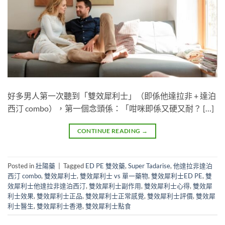
好多男人第一次聽到「雙效犀利士」（即係他達拉非 + 達泊
西汀 combo），第一個念頭係：「咁咪即係又硬又耐？ […]
CONTINUE READING
→
Posted in
壯陽藥
|
Tagged
ED PE 雙效藥
,
Super Tadarise
,
他達拉非達泊
西汀 combo
,
雙效犀利士
,
雙效犀利士 vs 單一藥物
,
雙效犀利士ED PE
,
雙
效犀利士他達拉非達泊西汀
,
雙效犀利士副作用
,
雙效犀利士心得
,
雙效犀
利士效果
,
雙效犀利士正品
,
雙效犀利士正常感覺
,
雙效犀利士評價
,
雙效犀
利士醫生
,
雙效犀利士香港
,
雙效犀利士點食