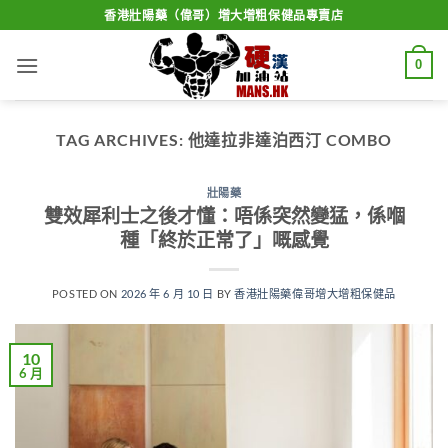
Skip
香港壯陽藥（偉哥）增大增粗保健品專賣店
to
content
0
TAG ARCHIVES:
他達拉非達泊西汀 COMBO
壯陽藥
雙效犀利士之後才懂：唔係突然變猛，係嗰
種「終於正常了」嘅感覺
POSTED ON
2026 年 6 月 10 日
BY
香港壯陽藥偉哥增大增粗保健品
10
6 月