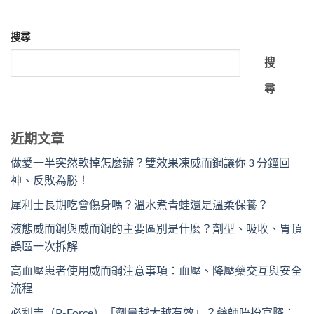
搜尋
搜
尋
近期文章
做愛一半突然軟掉怎麼辦？雙效果凍威而鋼讓你 3 分鐘回
神、反敗為勝！
犀利士長期吃會傷身嗎？溫水煮青蛙還是溫柔保養？
液態威而鋼與威而鋼的主要區別是什麼？劑型、吸收、胃頂
誤區一次拆解
高血壓患者使用威而鋼注意事項：血壓、降壓藥交互與安全
流程
必利吉（P-Force）「劑量越大越有效」？藥師唔扮官腔：