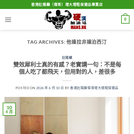
Skip
香港壯陽藥（偉哥）增大增粗保健品專賣店
to
content
0
TAG ARCHIVES:
他達拉非達泊西汀
壯陽藥
雙效犀利士真的有感？老實講一句：不是每
個人吃了都飛天，但用對的人，差很多
POSTED ON
2026 年 6 月 10 日
BY
香港壯陽藥偉哥增大增粗保健品
10
6 月