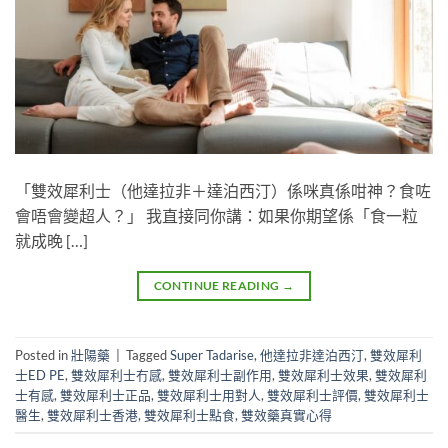
「雙效犀利士（他達拉非＋達泊西汀）係咪真係咁神？食咗
會唔會變超人？」 我直接同你講：如果你期望係「食一粒
就成晚 […]
CONTINUE READING
→
Posted in
壯陽藥
|
Tagged
Super Tadarise
,
他達拉非達泊西汀
,
雙效犀利
士ED PE
,
雙效犀利士冇感
,
雙效犀利士副作用
,
雙效犀利士效果
,
雙效犀利
士有感
,
雙效犀利士正品
,
雙效犀利士用對人
,
雙效犀利士評價
,
雙效犀利士
醫生
,
雙效犀利士香港
,
雙效犀利士點食
,
雙效藥真實心得