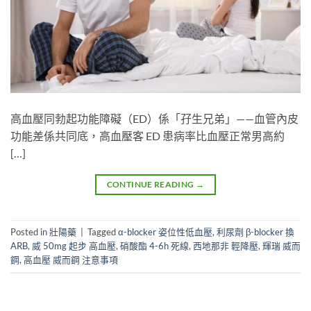
高血壓同勃起功能障礙（ED）係「孖生兄弟」——血管內皮
功能差係共同底，高血壓客 ED 患病率比血壓正常男高約
[…]
CONTINUE READING
→
Posted in
壯陽藥
|
Tagged
α-blocker 姿位性低血壓
,
利尿劑 β-blocker 換
ARB
,
威 50mg 起步 高血壓
,
硝酸酯 4-6h 死線
,
西地那非 輕降壓
,
輝瑞 威而
鋼
,
高血壓 威而鋼 注意事項