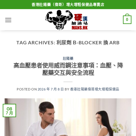
Skip
香港壯陽藥（偉哥）增大增粗保健品專賣店
to
content
0
TAG ARCHIVES:
利尿劑 Β-BLOCKER 換 ARB
壯陽藥
高血壓患者使用威而鋼注意事項：血壓、降
壓藥交互與安全流程
POSTED ON
2026 年 7 月 8 日
BY
香港壯陽藥偉哥增大增粗保健品
08
7 月