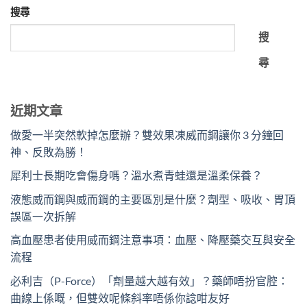
搜尋
搜
尋
近期文章
做愛一半突然軟掉怎麼辦？雙效果凍威而鋼讓你 3 分鐘回
神、反敗為勝！
犀利士長期吃會傷身嗎？溫水煮青蛙還是溫柔保養？
液態威而鋼與威而鋼的主要區別是什麼？劑型、吸收、胃頂
誤區一次拆解
高血壓患者使用威而鋼注意事項：血壓、降壓藥交互與安全
流程
必利吉（P-Force）「劑量越大越有效」？藥師唔扮官腔：
曲線上係嘅，但雙效呢條斜率唔係你諗咁友好