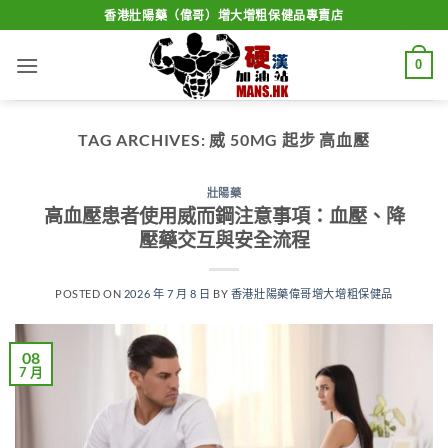
Skip
香港壯陽藥（偉哥）增大增粗保健品專賣店
to
content
0
TAG ARCHIVES:
威 50MG 起步 高血壓
壯陽藥
高血壓患者使用威而鋼注意事項：血壓、降
壓藥交互與安全流程
POSTED ON
2026 年 7 月 8 日
BY
香港壯陽藥偉哥增大增粗保健品
08
7 月