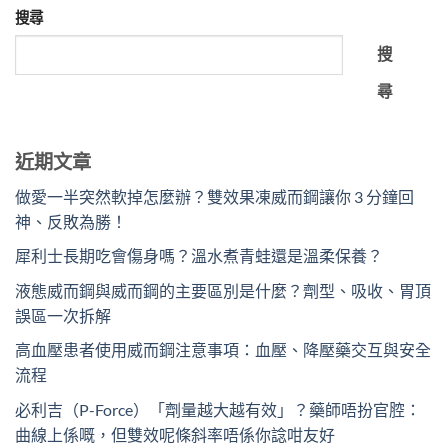
搜尋
搜
尋
近期文章
做愛一半突然軟掉怎麼辦？雙效果凍威而鋼讓你 3 分鐘回
神、反敗為勝！
犀利士長期吃會傷身嗎？溫水煮青蛙還是溫柔保養？
液態威而鋼與威而鋼的主要區別是什麼？劑型、吸收、胃頂
誤區一次拆解
高血壓患者使用威而鋼注意事項：血壓、降壓藥交互與安全
流程
必利吉（P-Force）「劑量越大越有效」？藥師唔扮官腔：
曲線上係嘅，但雙效呢條斜率唔係你諗咁友好