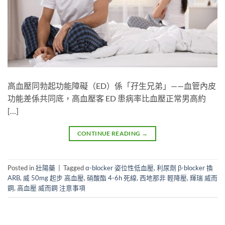
高血壓同勃起功能障礙（ED）係「孖生兄弟」——血管內皮
功能差係共同底，高血壓客 ED 患病率比血壓正常男高約
[…]
CONTINUE READING
→
Posted in
壯陽藥
|
Tagged
α-blocker 姿位性低血壓
,
利尿劑 β-blocker 換
ARB
,
威 50mg 起步 高血壓
,
硝酸酯 4-6h 死線
,
西地那非 輕降壓
,
輝瑞 威而
鋼
,
高血壓 威而鋼 注意事項