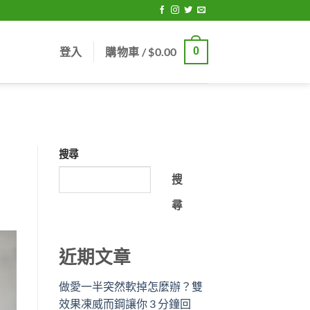
登入
購物車 /
$
0.00
0
搜尋
搜
尋
近期文章
做愛一半突然軟掉怎麼辦？雙
效果凍威而鋼讓你 3 分鐘回