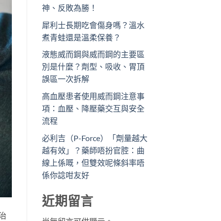
神、反敗為勝！
犀利士長期吃會傷身嗎？溫水
煮青蛙還是溫柔保養？
液態威而鋼與威而鋼的主要區
別是什麼？劑型、吸收、胃頂
誤區一次拆解
高血壓患者使用威而鋼注意事
項：血壓、降壓藥交互與安全
流程
必利吉（P-Force）「劑量越大
越有效」？藥師唔扮官腔：曲
線上係嘅，但雙效呢條斜率唔
係你諗咁友好
近期留言
治