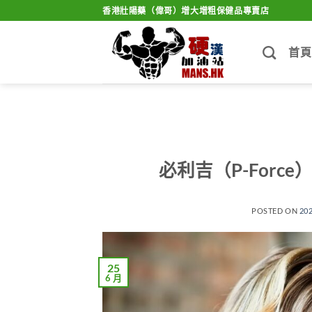
Skip
香港壯陽藥（偉哥）增大增粗保健品專賣店
to
content
首頁
必利吉（P-For
POSTED ON
20
25
6 月