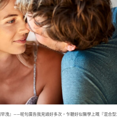
同早洩』——呢句廣告我見過好多次，乍聽好似醫學上嘅『混合型