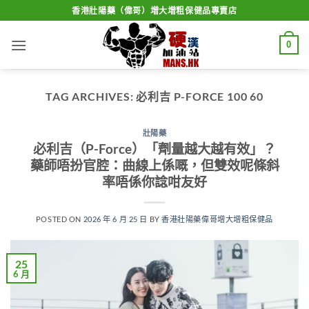
Skip
香港壯陽藥（偉哥）增大增粗保健品專賣店
to
content
0
TAG ARCHIVES:
必利吉 P-FORCE 100 60
壯陽藥
必利吉（P-Force）「劑量越大越有效」？
藥師唔扮官腔：曲線上係嘅，但雙效呢條斜
率唔係你諗咁友好
POSTED ON
2026 年 6 月 25 日
BY
香港壯陽藥偉哥增大增粗保健品
25
6 月