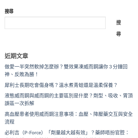
搜尋
搜
尋
近期文章
做愛一半突然軟掉怎麼辦？雙效果凍威而鋼讓你 3 分鐘回
神、反敗為勝！
犀利士長期吃會傷身嗎？溫水煮青蛙還是溫柔保養？
液態威而鋼與威而鋼的主要區別是什麼？劑型、吸收、胃頂
誤區一次拆解
高血壓患者使用威而鋼注意事項：血壓、降壓藥交互與安全
流程
必利吉（P-Force）「劑量越大越有效」？藥師唔扮官腔：