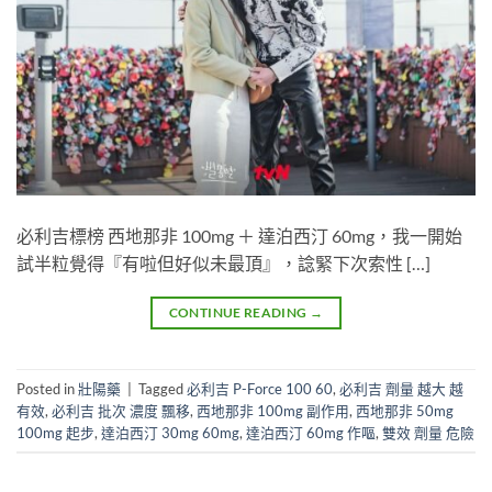
必利吉標榜 西地那非 100mg ＋ 達泊西汀 60mg，我一開始
試半粒覺得『有啦但好似未最頂』，諗緊下次索性 […]
CONTINUE READING
→
Posted in
壯陽藥
|
Tagged
必利吉 P-Force 100 60
,
必利吉 劑量 越大 越
有效
,
必利吉 批次 濃度 飄移
,
西地那非 100mg 副作用
,
西地那非 50mg
100mg 起步
,
達泊西汀 30mg 60mg
,
達泊西汀 60mg 作嘔
,
雙效 劑量 危險