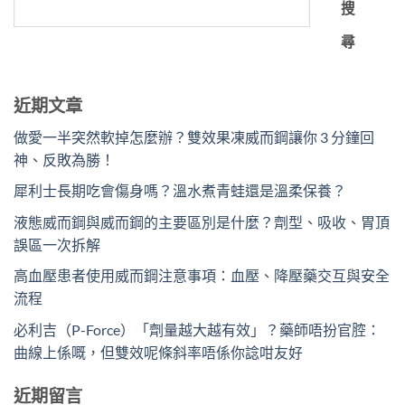
搜
尋
近期文章
做愛一半突然軟掉怎麼辦？雙效果凍威而鋼讓你 3 分鐘回
神、反敗為勝！
犀利士長期吃會傷身嗎？溫水煮青蛙還是溫柔保養？
液態威而鋼與威而鋼的主要區別是什麼？劑型、吸收、胃頂
誤區一次拆解
高血壓患者使用威而鋼注意事項：血壓、降壓藥交互與安全
流程
必利吉（P-Force）「劑量越大越有效」？藥師唔扮官腔：
曲線上係嘅，但雙效呢條斜率唔係你諗咁友好
近期留言