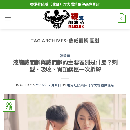
Skip
香港壯陽藥（偉哥）增大增粗保健品專賣店
to
content
0
TAG ARCHIVES:
態威而鋼 區別
壯陽藥
液態威而鋼與威而鋼的主要區別是什麼？劑
型、吸收、胃頂誤區一次拆解
POSTED ON
2026 年 7 月 8 日
BY
香港壯陽藥偉哥增大增粗保健品
08
7 月