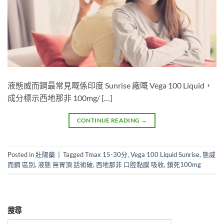
液態威而鋼最常見嘅係印度 Sunrise 廠嘅 Vega 100 Liquid，
成分標示西地那非 100mg/ […]
CONTINUE READING
→
Posted in
壯陽藥
|
Tagged
Tmax 15-30分
,
Vega 100 Liquid Sunrise
,
態威
而鋼 區別
,
液態 無胃頂 話術破
,
西地那非 口腔黏膜 吸收
,
鎖死100mg
搜尋