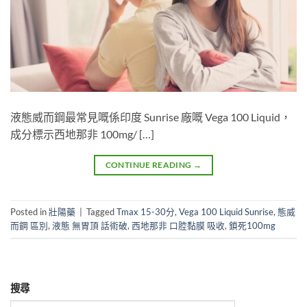
液態威而鋼最常見嘅係印度 Sunrise 廠嘅 Vega 100 Liquid，
成分標示西地那非 100mg/ […]
CONTINUE READING
→
Posted in
壯陽藥
|
Tagged
Tmax 15-30分
,
Vega 100 Liquid Sunrise
,
態威
而鋼 區別
,
液態 無胃頂 話術破
,
西地那非 口腔黏膜 吸收
,
鎖死100mg
搜尋