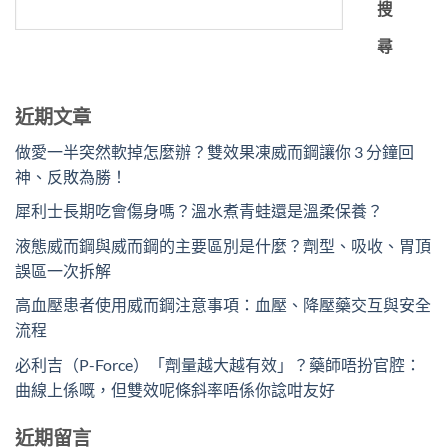
搜
尋
近期文章
做愛一半突然軟掉怎麼辦？雙效果凍威而鋼讓你 3 分鐘回
神、反敗為勝！
犀利士長期吃會傷身嗎？溫水煮青蛙還是溫柔保養？
液態威而鋼與威而鋼的主要區別是什麼？劑型、吸收、胃頂
誤區一次拆解
高血壓患者使用威而鋼注意事項：血壓、降壓藥交互與安全
流程
必利吉（P-Force）「劑量越大越有效」？藥師唔扮官腔：
曲線上係嘅，但雙效呢條斜率唔係你諗咁友好
近期留言