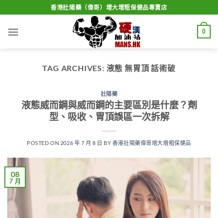
Skip
香港壯陽藥（偉哥）增大增粗保健品專賣店
to
content
0
TAG ARCHIVES:
液態 無胃頂 話術破
壯陽藥
液態威而鋼與威而鋼的主要區別是什麼？劑
型、吸收、胃頂誤區一次拆解
POSTED ON
2026 年 7 月 8 日
BY
香港壯陽藥偉哥增大增粗保健品
08
7 月