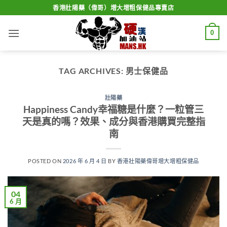
Skip
香港壯陽藥（偉哥）增大增粗保健品專賣店
to
content
0
TAG ARCHIVES:
男士保健品
壯陽藥
Happiness Candy幸福糖是什麼？一粒管三
天是真的嗎？效果、成分與香港購買完整指
南
POSTED ON
2026 年 6 月 4 日
BY
香港壯陽藥偉哥增大增粗保健品
04
6 月