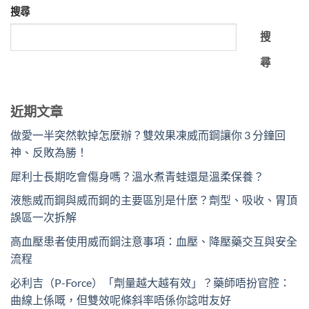
搜尋
搜
尋
近期文章
做愛一半突然軟掉怎麼辦？雙效果凍威而鋼讓你 3 分鐘回
神、反敗為勝！
犀利士長期吃會傷身嗎？溫水煮青蛙還是溫柔保養？
液態威而鋼與威而鋼的主要區別是什麼？劑型、吸收、胃頂
誤區一次拆解
高血壓患者使用威而鋼注意事項：血壓、降壓藥交互與安全
流程
必利吉（P-Force）「劑量越大越有效」？藥師唔扮官腔：
曲線上係嘅，但雙效呢條斜率唔係你諗咁友好