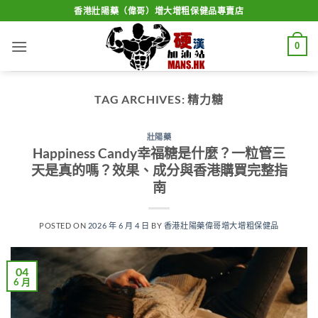
Skip
香港壯陽藥（偉哥）增大增粗保健品專賣店
to
content
0
TAG ARCHIVES:
精力糖
壯陽藥
Happiness Candy幸福糖是什麼？一粒管三
天是真的嗎？效果、成分與香港購買完整指
南
POSTED ON
2026 年 6 月 4 日
BY
香港壯陽藥偉哥增大增粗保健品
04
6 月