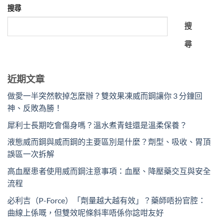
搜尋
搜
尋
近期文章
做愛一半突然軟掉怎麼辦？雙效果凍威而鋼讓你 3 分鐘回
神、反敗為勝！
犀利士長期吃會傷身嗎？溫水煮青蛙還是溫柔保養？
液態威而鋼與威而鋼的主要區別是什麼？劑型、吸收、胃頂
誤區一次拆解
高血壓患者使用威而鋼注意事項：血壓、降壓藥交互與安全
流程
必利吉（P-Force）「劑量越大越有效」？藥師唔扮官腔：
曲線上係嘅，但雙效呢條斜率唔係你諗咁友好