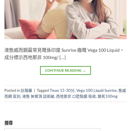
液態威而鋼最常見嘅係印度 Sunrise 廠嘅 Vega 100 Liquid，
成分標示西地那非 100mg/ […]
CONTINUE READING
→
Posted in
壯陽藥
|
Tagged
Tmax 15-30分
,
Vega 100 Liquid Sunrise
,
態威
而鋼 區別
,
液態 無胃頂 話術破
,
西地那非 口腔黏膜 吸收
,
鎖死100mg
搜尋