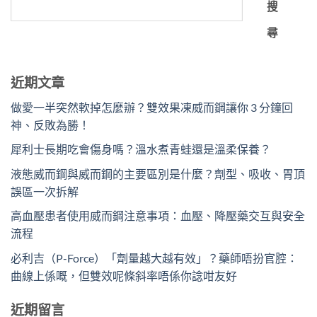
搜
尋
近期文章
做愛一半突然軟掉怎麼辦？雙效果凍威而鋼讓你 3 分鐘回
神、反敗為勝！
犀利士長期吃會傷身嗎？溫水煮青蛙還是溫柔保養？
液態威而鋼與威而鋼的主要區別是什麼？劑型、吸收、胃頂
誤區一次拆解
高血壓患者使用威而鋼注意事項：血壓、降壓藥交互與安全
流程
必利吉（P-Force）「劑量越大越有效」？藥師唔扮官腔：
曲線上係嘅，但雙效呢條斜率唔係你諗咁友好
近期留言