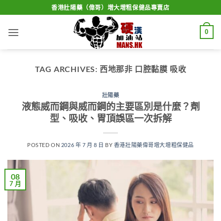
Skip
香港壯陽藥（偉哥）增大增粗保健品專賣店
to
content
0
TAG ARCHIVES:
西地那非 口腔黏膜 吸收
壯陽藥
液態威而鋼與威而鋼的主要區別是什麼？劑
型、吸收、胃頂誤區一次拆解
POSTED ON
2026 年 7 月 8 日
BY
香港壯陽藥偉哥增大增粗保健品
08
7 月