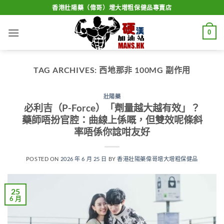
Skip
香港壯陽藥（偉哥）增大增粗保健品專賣店
to
content
0
TAG ARCHIVES:
西地那非 100MG 副作用
壯陽藥
必利吉（P-Force）「劑量越大越有效」？
藥師唔扮官腔：曲線上係嘅，但雙效呢條斜
率唔係你諗咁友好
POSTED ON
2026 年 6 月 25 日
BY
香港壯陽藥偉哥增大增粗保健品
25
6 月