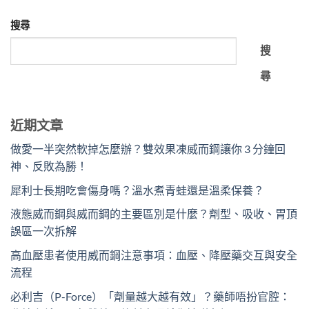
搜尋
搜
尋
近期文章
做愛一半突然軟掉怎麼辦？雙效果凍威而鋼讓你 3 分鐘回
神、反敗為勝！
犀利士長期吃會傷身嗎？溫水煮青蛙還是溫柔保養？
液態威而鋼與威而鋼的主要區別是什麼？劑型、吸收、胃頂
誤區一次拆解
高血壓患者使用威而鋼注意事項：血壓、降壓藥交互與安全
流程
必利吉（P-Force）「劑量越大越有效」？藥師唔扮官腔：