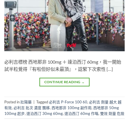
必利吉標榜 西地那非 100mg ＋ 達泊西汀 60mg，我一開始
試半粒覺得『有啦但好似未最頂』，諗緊下次索性 […]
CONTINUE READING
→
Posted in
壯陽藥
|
Tagged
必利吉 P-Force 100 60
,
必利吉 劑量 越大 越
有效
,
必利吉 批次 濃度 飄移
,
西地那非 100mg 副作用
,
西地那非 50mg
100mg 起步
,
達泊西汀 30mg 60mg
,
達泊西汀 60mg 作嘔
,
雙效 劑量 危險