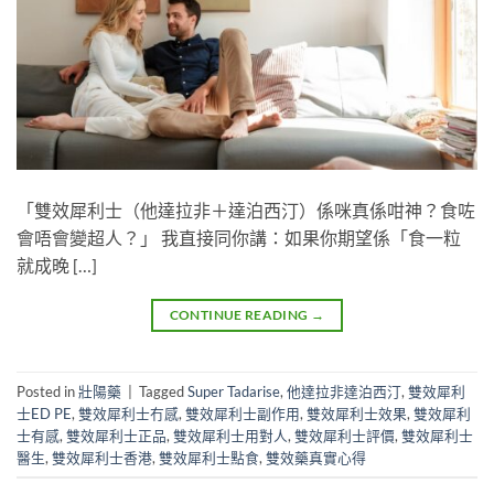
「雙效犀利士（他達拉非＋達泊西汀）係咪真係咁神？食咗
會唔會變超人？」 我直接同你講：如果你期望係「食一粒
就成晚 […]
CONTINUE READING
→
Posted in
壯陽藥
|
Tagged
Super Tadarise
,
他達拉非達泊西汀
,
雙效犀利
士ED PE
,
雙效犀利士冇感
,
雙效犀利士副作用
,
雙效犀利士效果
,
雙效犀利
士有感
,
雙效犀利士正品
,
雙效犀利士用對人
,
雙效犀利士評價
,
雙效犀利士
醫生
,
雙效犀利士香港
,
雙效犀利士點食
,
雙效藥真實心得