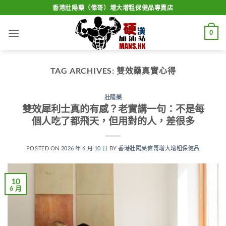
Skip
香港壯陽藥（偉哥）增大增粗保健品專賣店
to
content
0
TAG ARCHIVES:
雙效藥真實心得
壯陽藥
雙效犀利士真的有感？老實講一句：不是每
個人吃了都飛天，但用對的人，差很多
POSTED ON
2026 年 6 月 10 日
BY
香港壯陽藥偉哥增大增粗保健品
10
6 月