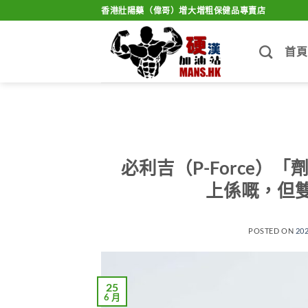
Skip
香港壯陽藥（偉哥）增大增粗保健品專賣店
to
content
首頁
必利吉（P-Force
上係嘅，但
POSTED ON
20
25
6 月