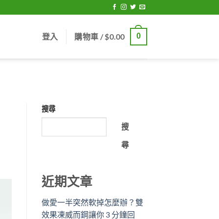
登入
購物車 /
$
0.00
0
搜尋
搜
尋
近期文章
做愛一半突然軟掉怎麼辦？雙
效果凍威而鋼讓你 3 分鐘回