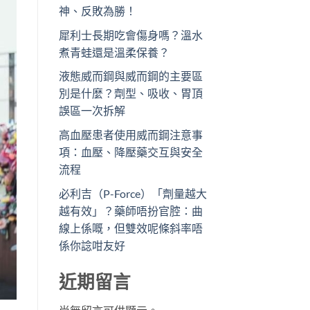
神、反敗為勝！
犀利士長期吃會傷身嗎？溫水
煮青蛙還是溫柔保養？
液態威而鋼與威而鋼的主要區
別是什麼？劑型、吸收、胃頂
誤區一次拆解
高血壓患者使用威而鋼注意事
項：血壓、降壓藥交互與安全
流程
必利吉（P-Force）「劑量越大
越有效」？藥師唔扮官腔：曲
線上係嘅，但雙效呢條斜率唔
係你諗咁友好
近期留言