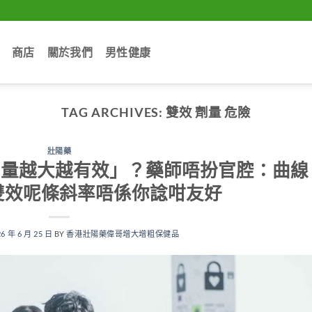
商店
關於我們
男性健康
TAG ARCHIVES:
雙效 劑量 危險
壯陽藥
）「劑量越大越有效」？藥師唔扮官腔：曲線
雙效呢條斜率唔係你諗咁友好
26 年 6 月 25 日
BY
香港壯陽藥偉哥增大增粗保健品