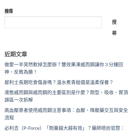
搜尋
搜
尋
近期文章
做愛一半突然軟掉怎麼辦？雙效果凍威而鋼讓你 3 分鐘回
神、反敗為勝！
犀利士長期吃會傷身嗎？溫水煮青蛙還是溫柔保養？
液態威而鋼與威而鋼的主要區別是什麼？劑型、吸收、胃頂
誤區一次拆解
高血壓患者使用威而鋼注意事項：血壓、降壓藥交互與安全
流程
必利吉（P-Force）「劑量越大越有效」？藥師唔扮官腔：