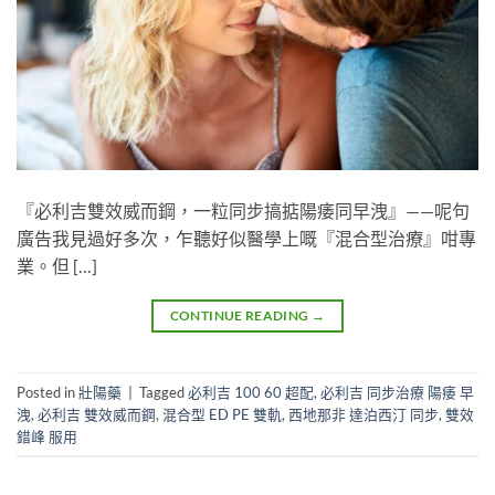
『必利吉雙效威而鋼，一粒同步搞掂陽痿同早洩』——呢句
廣告我見過好多次，乍聽好似醫學上嘅『混合型治療』咁專
業。但 […]
CONTINUE READING
→
Posted in
壯陽藥
|
Tagged
必利吉 100 60 超配
,
必利吉 同步治療 陽痿 早
洩
,
必利吉 雙效威而鋼
,
混合型 ED PE 雙軌
,
西地那非 達泊西汀 同步
,
雙效
錯峰 服用