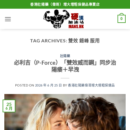
Skip
香港壯陽藥（偉哥）增大增粗保健品專賣店
to
content
0
TAG ARCHIVES:
雙效 錯峰 服用
壯陽藥
必利吉（P-Force）「雙效威而鋼」同步治
陽痿＋早洩
POSTED ON
2026 年 6 月 25 日
BY
香港壯陽藥偉哥增大增粗保健品
25
6 月