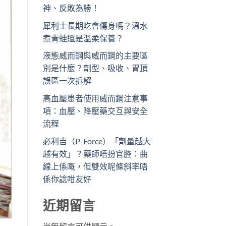
神、反敗為勝！
犀利士長期吃會傷身嗎？溫水
煮青蛙還是溫柔保養？
液態威而鋼與威而鋼的主要區
別是什麼？劑型、吸收、胃頂
誤區一次拆解
高血壓患者使用威而鋼注意事
項：血壓、降壓藥交互與安全
流程
必利吉（P-Force）「劑量越大
越有效」？藥師唔扮官腔：曲
線上係嘅，但雙效呢條斜率唔
係你諗咁友好
近期留言