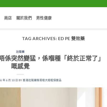
商店
關於我們
男性健康
TAG ARCHIVES:
ED PE 雙效藥
壯陽藥
唔係突然變猛，係嗰種「終於正常了」
嘅感覺
26 年 6 月 10 日
BY
香港壯陽藥偉哥增大增粗保健品