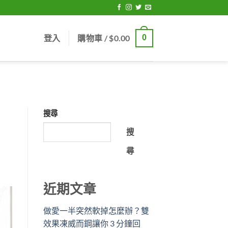
登入
購物車 /
$
0.00
0
搜尋
搜
尋
近期文章
做愛一半突然軟掉怎麼辦？雙
效果凍威而鋼讓你 3 分鐘回