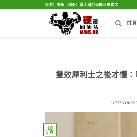
Skip
香港壯陽藥（偉哥）增大增粗保健品專賣店
to
content
首頁
雙效犀利士之後才懂：
POSTED ON
20
10
6 月