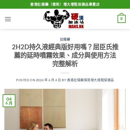
Skip
香港壯陽藥（偉哥）增大增粗保健品專賣店
to
content
0
壯陽藥
2H2D持久液經典版好用嗎？屈臣氏推
薦的延時噴霧效果、成分與使用方法
完整解析
POSTED ON
2026 年 6 月 4 日
BY
香港壯陽藥偉哥增大增粗保健品
04
6 月