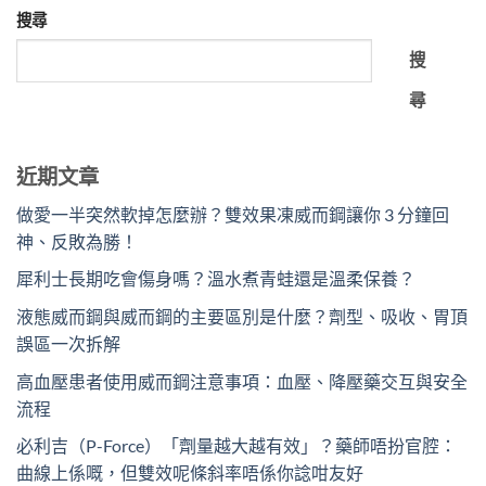
搜尋
搜
尋
近期文章
做愛一半突然軟掉怎麼辦？雙效果凍威而鋼讓你 3 分鐘回
神、反敗為勝！
犀利士長期吃會傷身嗎？溫水煮青蛙還是溫柔保養？
液態威而鋼與威而鋼的主要區別是什麼？劑型、吸收、胃頂
誤區一次拆解
高血壓患者使用威而鋼注意事項：血壓、降壓藥交互與安全
流程
必利吉（P-Force）「劑量越大越有效」？藥師唔扮官腔：
曲線上係嘅，但雙效呢條斜率唔係你諗咁友好