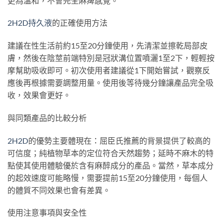
更為溫和，不會完全麻痺感覺。
2H2D持久液
的正確使用方法
建議在性生活前約15至20分鐘使用，先清潔並擦乾局部皮
膚，然後在陰莖前端特別是冠狀溝位置噴灑1至2下，輕輕按
摩幫助吸收即可。初次使用者建議從1下開始嘗試，觀察反
應後再根據需要調整用量。使用後等待幾分鐘讓產品完全吸
收，效果會更好。
與同類產品的比較分析
2H2D
的優勢主要體現在：屈臣氏推薦的背景提供了較高的
可信度；純植物草本的定位符合天然趨勢；延時不麻木的特
點使其使用體驗優於含有麻醉成分的產品。當然，草本成分
的起效速度可能略慢，需要提前15至20分鐘使用，每個人
的體質不同效果也會有差異。
使用注意事項與安全性