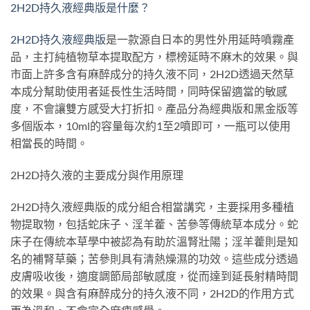
2H2D持久液經典版是什麼？
2H2D持久液經典版
是一款源自日本的男性外用延時噴霧產
品，主打純植物草本提取配方，標榜延時不麻木的效果。與
市面上許多含有麻醉成分的持久液不同，2H2D透過天然草
本成分幫助使用者延長性生活時間，同時保留適當的敏感
度，不會讓雙方感受大打折扣。產品分為經典版和黑金版等
多個版本，10ml的容量每次約1至2噴即可，一瓶可以使用
相當長的時間。
2H2D持久液的主要成分與作用原理
2H2D持久液經典版的成分組合相當講究，主要採用多種植
物提取物，包括蛇床子、淫羊藿、苦參等傳統草本成分。蛇
床子在傳統本草學中被認為有助於溫腎壯陽；淫羊藿則是知
名的補腎草藥；苦參則具有清熱燥濕的功效。這些成分透過
皮膚吸收後，適度調節局部敏感度，從而達到延長射精時間
的效果。與含有麻醉成分的持久液不同，2H2D的作用方式