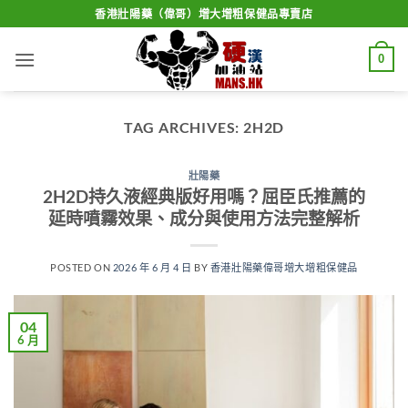
Skip
香港壯陽藥（偉哥）增大增粗保健品專賣店
to
content
0
TAG ARCHIVES:
2H2D
壯陽藥
2H2D持久液經典版好用嗎？屈臣氏推薦的
延時噴霧效果、成分與使用方法完整解析
POSTED ON
2026 年 6 月 4 日
BY
香港壯陽藥偉哥增大增粗保健品
04
6 月