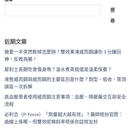
搜
尋
近期文章
做愛一半突然軟掉怎麼辦？雙效果凍威而鋼讓你 3 分鐘回
神、反敗為勝！
犀利士長期吃會傷身嗎？溫水煮青蛙還是溫柔保養？
液態威而鋼與威而鋼的主要區別是什麼？劑型、吸收、胃頂
誤區一次拆解
高血壓患者使用威而鋼注意事項：血壓、降壓藥交互與安全
流程
必利吉（P-Force）「劑量越大越有效」？藥師唔扮官腔：
曲線上係嘅，但雙效呢條斜率唔係你諗咁友好