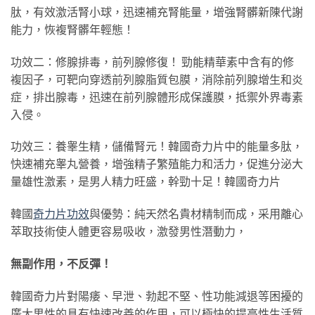
肽，有效激活腎小球，迅速補充腎能量，增強腎髒新陳代謝
能力，恢複腎髒年輕態！
功效二：修腺排毒，前列腺修復！ 勁能精華素中含有的修
複因子，可靶向穿透前列腺脂質包膜，消除前列腺增生和炎
症，排出腺毒，迅速在前列腺體形成保護膜，抵禦外界毒素
入侵。
功效三：養睾生精，儲備腎元！韓國奇力片中的能量多肽，
快速補充睾丸營養，增強精子繁殖能力和活力，促進分泌大
量雄性激素，是男人精力旺盛，幹勁十足！韓國奇力片
韓國
奇力片功效
與優勢：純天然名貴材精制而成，采用離心
萃取技術使人體更容易吸收，激發男性潛動力，
無副作用，不反彈！
韓國奇力片對陽痿、早泄、勃起不堅、性功能減退等困擾的
廣大男性的具有快速改善的作用，可以極快的提高性生活質