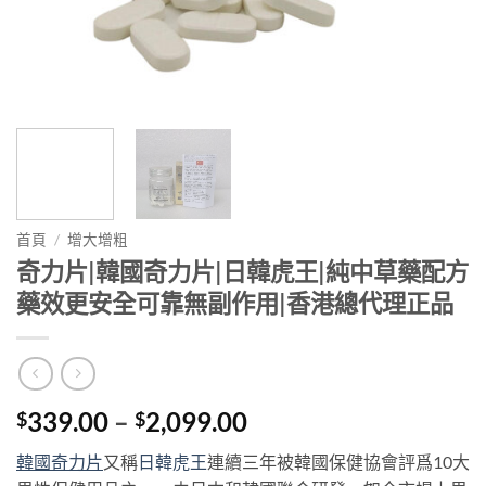
首頁
/
增大增粗
奇力片|韓國奇力片|日韓虎王|純中草藥配方
藥效更安全可靠無副作用|香港總代理正品
Price
339.00
–
2,099.00
$
$
range:
韓國奇力片
又稱
日韓虎王
連續三年被韓國保健協會評爲10大
$339.00