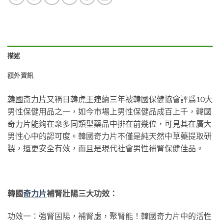
描述
額外資訊
韓國奇力片
又稱日韓虎王連續三年被韓國保健協會評爲10大
男性保健用品之一，如今市場上男性保健品成百上千，韓國
奇力片能夠在衆多同類型藥品中排在前幾位，可見其在廣大
男性心中的認可度。韓國奇力片不僅是純天然中草藥提取研
製，還更安全有效，而且是現代社會男性補腎保健佳品。
韓國
奇力片
補腎壯陽三大功效：
功效一：強腎固陽，補腎虛，聚腎能！韓國奇力片中的活性