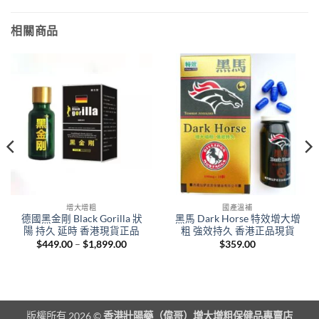
相關商品
增大增粗
國產溫補
德國黑金剛 Black Gorilla 狀
黑馬 Dark Horse 特效增大增
陽 持久 延時 香港現貨正品
粗 強效持久 香港正品現貨
Price
$
449.00
–
$
1,899.00
$
359.00
range:
t
$449.00
through
$1,899.00
0.
版權所有 2026 ©
香港壯陽藥（偉哥）增大增粗保健品專賣店