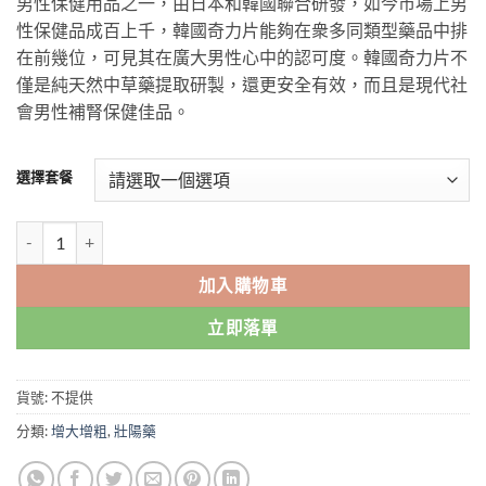
男性保健用品之一，由日本和韓國聯合研發，如今市場上男
through
性保健品成百上千，韓國奇力片能夠在衆多同類型藥品中排
$2,099.00
在前幾位，可見其在廣大男性心中的認可度。韓國奇力片不
僅是純天然中草藥提取研製，還更安全有效，而且是現代社
會男性補腎保健佳品。
選擇套餐
奇力片|韓國奇力片|日韓虎王|純中草藥配方藥效更安全可靠無副作用|
加入購物車
立即落單
貨號:
不提供
分類:
增大增粗
,
壯陽藥