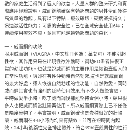
數的家庭生活得到了極大的改善。大量人群的臨床研究和實
際應用經驗證明，威而鋼能確保有勃起問題的男性全面獲得
高質量的勃起；具有以下特點：療效確切，硬度堅挺持久；
迅速激活性能力；可靠的安全性，已在全球安全使用6年；
連續使用療效不減，並且可能逆轉勃起問題的惡化。
一、威而鋼的功效
服用威而鋼（VIAGRA，中文註冊名為：萬艾可）不能引起
性欲，其作用只是在出現性欲沖動時，幫助ED患者恢復正
常的勃起功能。也就是說威而鋼的主要作用是恢復壹個人的
正常性功能，讓妳在有性沖動時自然勃起.這也是就威而鋼
的最大好處，讓人恢復自然勃起的性功能，自然做愛。同時
威而鋼其實也有強烈的延時使用效果.有不少人做些實驗，
平時做愛半小時，吃了威而鋼後卻能堅持壹個小時，結果很
多人也把威而鋼當壯陽藥使用。所以威而鋼實際上已不僅僅
是陽痿藥物了，事實證明，威而鋼確也是壹種很好的壯陽
藥，威而鋼在4-8小時內均具有藥效，並可在短時間內起
效，24小時後藥性完全排出體外，符合90%壹般男性的性行