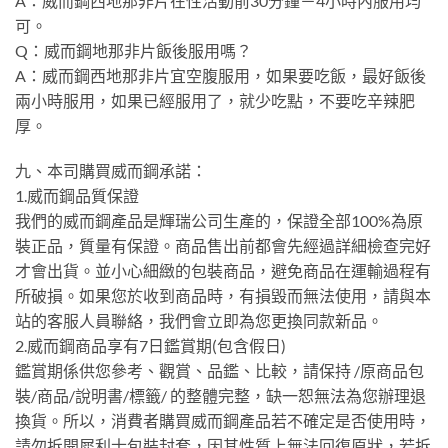
A：威而鋼西地那非片在性活動前30分鐘－4小時內服用均
可。
Q：威而鋼地那非片飯後服用嗎？
A：威而鋼西地那非片宜空腹服用，如果要吃飯，最好飯後
兩小時服用，如果已經服用了，就少吃點，不要吃辛辣肥
厚。
九、本司購買威而鋼承諾：
1.威而鋼品質保證
我們的威而鋼產品是輝瑞公司生產的，保證全部100%為原
裝正品，質量有保證。商品售出前都會先經過詳細檢查完好
才會出貨。並小心細緻的包裝商品，避免商品在運輸過程有
所破損。如果您於收到商品時，有損毀而無法使用，請與本
站的客服人員聯絡，我們會立即為您更換同款新品。
2.威而鋼商品享有7日鑑賞期(包含假日)
鑑賞期係供您參考、觀賞、品鑑、比較，請保持 /原商品包
裝/商品/說明書/標籤/ 的整體完整，缺一恕無法為您辦理退
換貨。所以，消費者購買威而鋼產品若不確定是否使用時，
請勿拆開犀利士包裝封套，因其性質上無法回復原狀，若拆