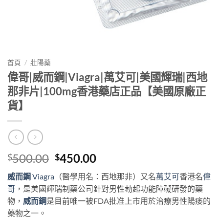
首頁
/
壯陽藥
偉哥|威而鋼|Viagra|萬艾可|美國輝瑞|西地
那非片|100mg香港藥店正品【美國原廠正
貨】
Original
Current
500.00
450.00
$
$
price
price
威而鋼
Viagra
（醫學用名：西地那非）又名
萬艾可
香港名
偉
was:
is:
哥
，是美國輝瑞制藥公司針對男性勃起功能障礙研發的藥
$500.00.
$450.00.
物，
威而鋼
是目前唯一被FDA批准上市用於治療男性陽痿的
藥物之一。