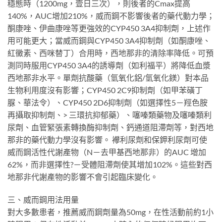
穩態時（1200mg，壹日三次），則後者的Cmax提高
140%，AUC增加210%，威而鋼不影響後者的藥代動力學；
酮康唑、伊曲康唑等更強效的CYP450 3A4抑制劑，上述作
用可能更大；當威而鋼與CYP450 3A4抑制劑（如酮康唑、
紅黴素、西咪替丁）合用時，西地那非的清除率降低。可預
測同時服用CYP450 3A4的誘導劑（如利福平）將降低血漿
西地那非水平。單劑抗酸藥（氫氧化鋁/氫氧化鎂）對本品
生物利用度沒有影響；CYP450 2C9抑制劑（如甲苯磺丁
脲、華法令）、CYP450 2D6抑制劑（如選擇性5－羥色胺
再攝取抑制劑、> 三環抗抑郁藥）、噻嗪類藥物及噻嗪類利
尿劑、血管緊張素轉換酶抑制劑、鈣通道阻滯劑等，對西地
那非的藥代動力學沒有影響。 襻利尿劑和保鉀利尿劑可使
威而鋼活性代謝產物（N－去甲基西地那非）的AUC 增加
62%，而非選擇性?－受體阻滯劑使其增加102%。這些對西
地那非代謝產物的影響不會引起臨床變化。
三、威而鋼用法用量
對大多數患者，推薦威而鋼劑量為50mg，在性活動前約1小