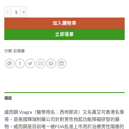
偉哥|威而鋼|Viagra|萬艾可|美國輝瑞|西地那非片|100mg香港藥店
加入購物車
立即落單
分類:
壯陽藥
描述
威而鋼
Viagra
（醫學用名：
西地那非
）又名
萬艾可
香港名
偉
哥
，是美國輝瑞制藥公司針對男性勃起功能障礙研發的藥
物，威而鋼是目前唯一被FDA批准上市用於治療男性陽痿的