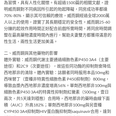
為習慣，具有人性化關懷。有超過1500篇的相關文獻，證
明威而鋼對不同病因所引起的勃起障礙，同房成功率都達
70%-80%，顯示其可信賴的療效，威而鋼經過全球2000萬
人以上的使用，證實了其長期穩定的安全性。威而鋼25-60
分鐘的起效作用時間正好配合前戲所需時間，將同房時間調
整在最高藥物濃度時間內進行，幫助夫妻雙方都獲得滿意的
性生活，兩性生活更加美滿。
二、威而鋼與其他藥物的影響
體外實驗：威而鋼代謝主要通過細胞色素P450 3A4（主要
途徑）和2C9（次要途徑），故這些同功酶的抑制劑會降低
西地那非的清除。體內實驗：誌願者同時服用本品50mg和
西咪替丁（壹種非特異性細胞色素 P450抑制劑）800mg，
導致血漿內西地那非濃度增高56%。單劑西地那非100mg與
細胞色素P450 3A4的特異性抑制劑紅黴素（500mg，壹日
兩次，共5天達到穩態）合用時，西地那非的藥時曲線下面
積（AUC）升高182%；單劑西地那非100mg與另壹種
CYP450 3A4抑制劑HIV蛋白酶抑制劑saquinavir合用，達到