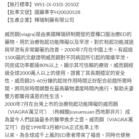
【執行標準】WS1-(X-010)-2010Z
【批準文號】國藥準字H20020528
【生產企業】輝瑞制藥有限公司
威而鋼(viagra)是由美國輝瑞研制開發的壹種口服治療ED的
藥物，用於治療勃起功能障礙以及早泄，對於勃起功能減退
與早泄有非常顯著的改善，2000年7月在中國上市。有超過
1500篇的文獻證明威而鋼對不同病因所引起的陽痿早泄，
同房成功率都達80%以上，顯示其可信賴的療效，威而鋼經
過全球2000萬人以上的使用，證實了其長期穩定的安全
性，威而鋼25-60分鐘的起效作用時間正好配合前戲所需時
間，將同房時間調整在最高藥物濃度時間內進行，幫助夫妻
雙方都獲得滿意的性生活。
2000年7月在台灣上市的治療勃起功能障礙的威而鋼
（VIAGRA‘萬艾可’）（枸櫞酸juyuansuan 西地那非片）成
為當今人們談論最多的醫學進步之壹。威而鋼（VIAGRA‘萬
艾可’）自從1998年3月被FDA正式批準上市
以來，為全球成千上萬的ED患者帶來了福音，同時也使無