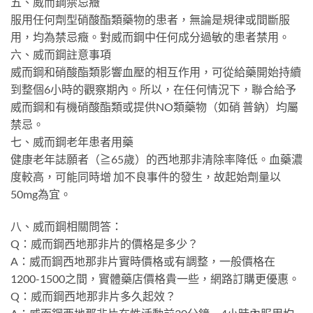
五、威而鋼禁忌癥
服用任何劑型硝酸酯類藥物的患者，無論是規律或間斷服
用，均為禁忌癥。對威而鋼中任何成分過敏的患者禁用。
六、威而鋼註意事項
威而鋼和硝酸酯類影響血壓的相互作用，可從給藥開始持續
到整個6小時的觀察期內。所以，在任何情況下，聯合給予
威而鋼和有機硝酸酯類或提供NO類藥物（如硝 普鈉）均屬
禁忌。
七、威而鋼老年患者用藥
健康老年誌願者（≧65歲）的西地那非清除率降低。血藥濃
度較高，可能同時增 加不良事件的發生，故起始劑量以
50mg為宜。
八、威而鋼相關問答：
Q：威而鋼西地那非片的價格是多少？
A：威而鋼西地那非片實時價格或有調整，一般價格在
1200-1500之間，實體藥店價格貴一些，網路訂購更優惠。
Q：威而鋼西地那非片多久起效？