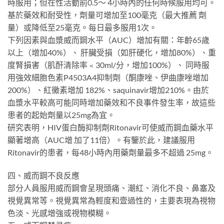
時服用；但在性活動前0.5～ 4小時內的任何時候服用均可。
基於藥效和耐受性，劑量可增加至100毫克（最大推薦 劑
量）或降低至25毫克。每日最多服用1次。
下列因素與血漿威而鋼水平（AUC）增加有關：年齡65歲
以上（增加40%）、 肝臟受損（如肝硬化，增加80%）、重
度腎損害（肌酐清除率﹤30ml/分，增加100%）、 同時服
用強效細胞色素P4503A4抑制劑（酮康唑、伊曲康唑增加
200%）、紅黴素增加 182%、saquinavir增加210%。由於
血漿水平較高可能同時增加藥效和不良事件發生率，故這些
患者的起始劑量以25mg為宜。
研究表明，HIV蛋白酶抑制劑Ritonavir可使威而鋼血藥水平
顯著增高（AUC增 加了11倍）。有鑒於此，建議服用
Ritonavir的患者，每48小時內用藥劑量最多不超過 25mg。
四、威而鋼不良反應
部分人員服用威而鋼會呈現頭痛、潮紅、消化不良、鼻塞及
視覺異常等。視覺異常為輕度和壹過性的，主要表現為視物
色淡、光感增強或視物模糊。