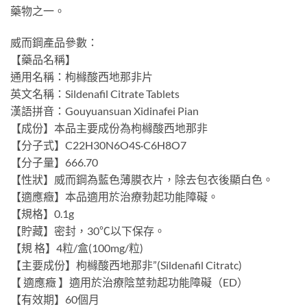
藥物之一。
威而鋼產品參數：
【藥品名稱】
通用名稱：枸櫞酸西地那非片
英文名稱：Sildenafil Citrate Tablets
漢語拼音：Gouyuansuan Xidinafei Pian
【成份】本品主要成份為枸櫞酸西地那非
【分子式】C22H30N6O4S·C6H8O7
【分子量】666.70
【性狀】威而鋼為藍色薄膜衣片，除去包衣後顯白色。
【適應癥】本品適用於治療勃起功能障礙。
【規格】0.1g
【貯藏】密封，30℃以下保存。
【規 格】4粒/盒(100mg/粒)
【主要成份】枸櫞酸西地那非”(Sildenafil Citratc)
【 適應癥 】適用於治療陰莖勃起功能障礙（ED）
【有效期】60個月