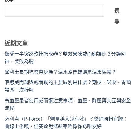
搜
尋
近期文章
做愛一半突然軟掉怎麼辦？雙效果凍威而鋼讓你 3 分鐘回
神、反敗為勝！
犀利士長期吃會傷身嗎？溫水煮青蛙還是溫柔保養？
液態威而鋼與威而鋼的主要區別是什麼？劑型、吸收、胃頂
誤區一次拆解
高血壓患者使用威而鋼注意事項：血壓、降壓藥交互與安全
流程
必利吉（P-Force）「劑量越大越有效」？藥師唔扮官腔：
曲線上係嘅，但雙效呢條斜率唔係你諗咁友好