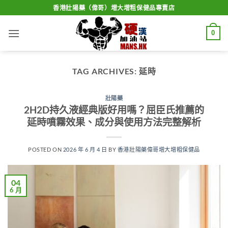
Skip
香港壯陽藥（偉哥）增大增粗保健品專賣店
to
content
0
TAG ARCHIVES:
延時
壯陽藥
2H2D持久液經典版好用嗎？屈臣氏推薦的
延時噴霧效果、成分與使用方法完整解析
POSTED ON
2026 年 6 月 4 日
BY
香港壯陽藥偉哥增大增粗保健品
04
6 月