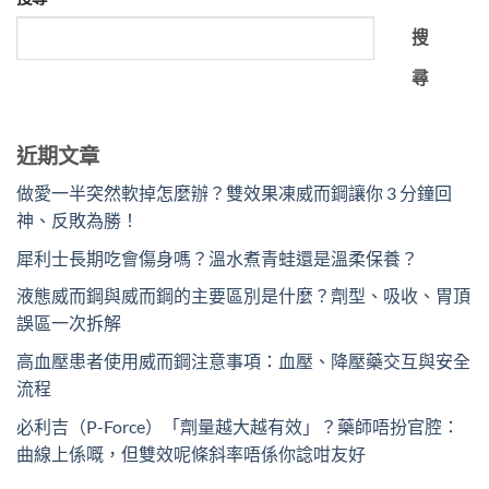
搜
尋
近期文章
做愛一半突然軟掉怎麼辦？雙效果凍威而鋼讓你 3 分鐘回
神、反敗為勝！
犀利士長期吃會傷身嗎？溫水煮青蛙還是溫柔保養？
液態威而鋼與威而鋼的主要區別是什麼？劑型、吸收、胃頂
誤區一次拆解
高血壓患者使用威而鋼注意事項：血壓、降壓藥交互與安全
流程
必利吉（P-Force）「劑量越大越有效」？藥師唔扮官腔：
曲線上係嘅，但雙效呢條斜率唔係你諗咁友好