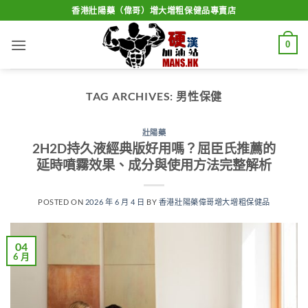
Skip
香港壯陽藥（偉哥）增大增粗保健品專賣店
to
content
0
TAG ARCHIVES:
男性保健
壯陽藥
2H2D持久液經典版好用嗎？屈臣氏推薦的
延時噴霧效果、成分與使用方法完整解析
POSTED ON
2026 年 6 月 4 日
BY
香港壯陽藥偉哥增大增粗保健品
04
6 月